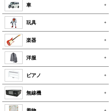
ブランド家具
+
車
+
玩具
+
楽器
+
洋服
+
ピアノ
+