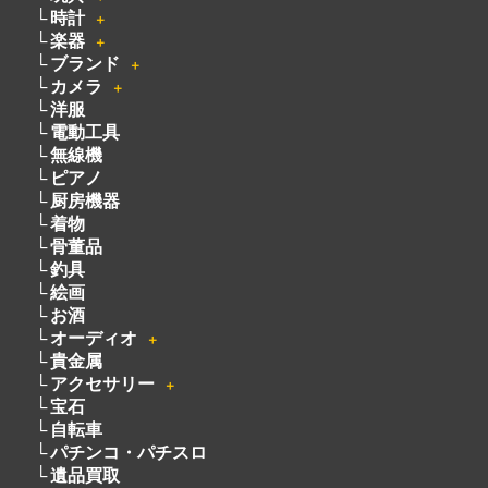
・
買取商品情報
家電
＋
玩具
＋
時計
＋
楽器
＋
ブランド
＋
カメラ
＋
洋服
電動工具
無線機
ピアノ
厨房機器
着物
骨董品
釣具
絵画
お酒
オーディオ
＋