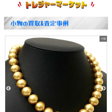
小物の買取&査定事例
物
小物