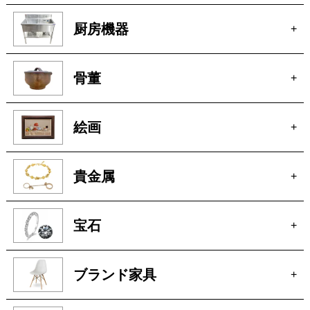
カメラ
+
電動工具
+
厨房機器
+
骨董
+
絵画
+
貴金属
+
宝石
+