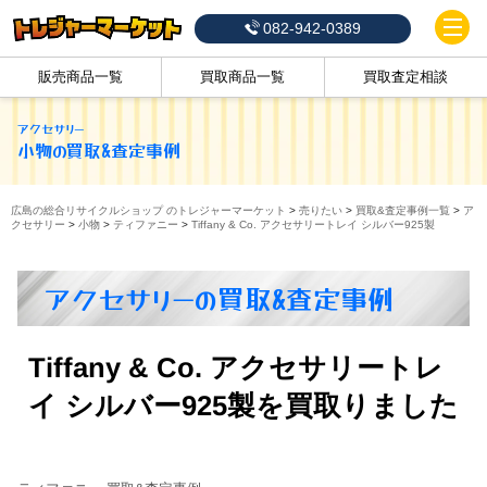
082-942-0389
販売商品一覧
買取商品一覧
買取査定相談
アクセサリー
小物
の買取&査定事例
広島の総合リサイクルショップ のトレジャーマーケット
>
売りたい
>
買取&査定事例一覧
>
ア
クセサリー
>
小物
>
ティファニー
>
Tiffany & Co. アクセサリートレイ シルバー925製
アクセサリーの買取&査定事例
Tiffany & Co. アクセサリートレ
イ シルバー925製を買取りました