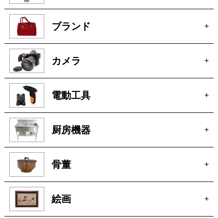
ブランド
+
カメラ
+
電動工具
+
厨房機器
+
骨董
+
絵画
+