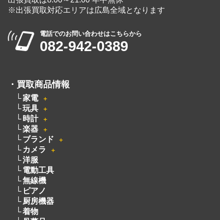
※出張買取対応エリアは広島全域となります
電話でのお問い合わせはこちらから
082-942-0389
・
買取商品情報
家電
＋
玩具
＋
時計
＋
楽器
＋
ブランド
＋
カメラ
＋
洋服
電動工具
無線機
ピアノ
厨房機器
着物