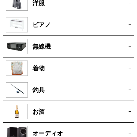
洋服
+
ピアノ
+
無線機
+
着物
+
釣具
+
お酒
+
オーディオ
+