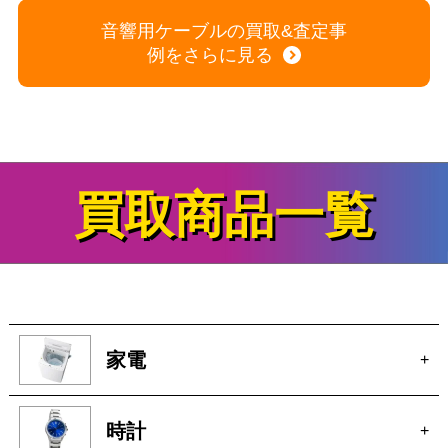
音響用ケーブルの買取&査定事
例をさらに見る
買取商品一覧
家電
+
時計
+