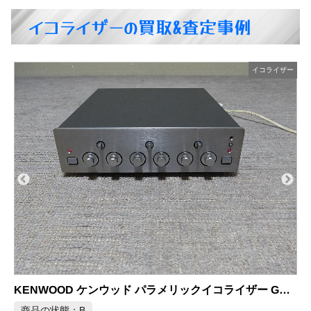
イコライザーの買取&査定事例
ー
イコライザー
-1001