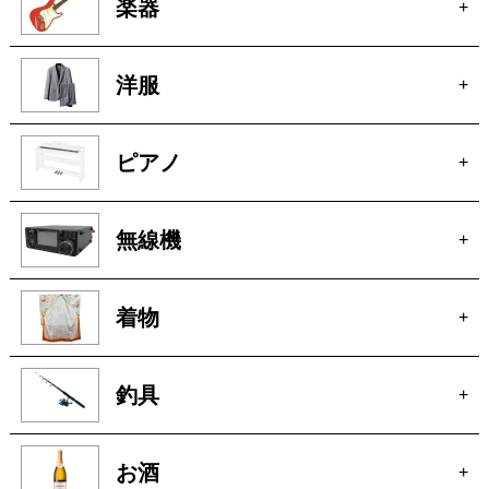
玩具
+
楽器
+
洋服
+
ピアノ
+
無線機
+
着物
+