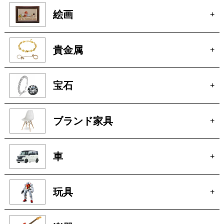
骨董
+
絵画
+
貴金属
+
宝石
+
ブランド家具
+
車
+