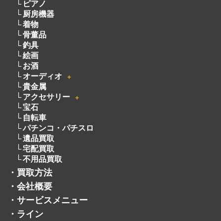
ブランド
＋
カメラ
＋
洋服
電動工具
無線機
ピアノ
厨房機器
着物
骨董品
釣具
絵画
お酒
オーディオ
＋
貴金属
アクセサリー
＋
宝石
自転車
パチンコ・パチスロ
遺品買取
宅配買取
不用品買取