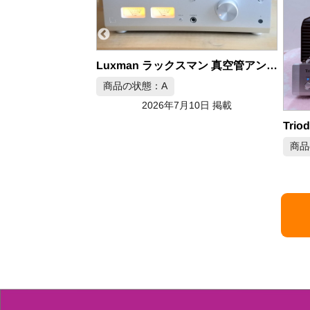
Luxman ラックスマン 真空管アンプ SQ-N150
月10日 掲載
Triode TRV-M88SE モノブロック真空管アンプ ペア
商品の状態：A
商品
2026年7月10日 掲載