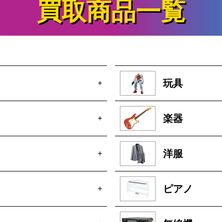
買取商品一覧
玩具
+
楽器
+
洋服
+
ピアノ
+