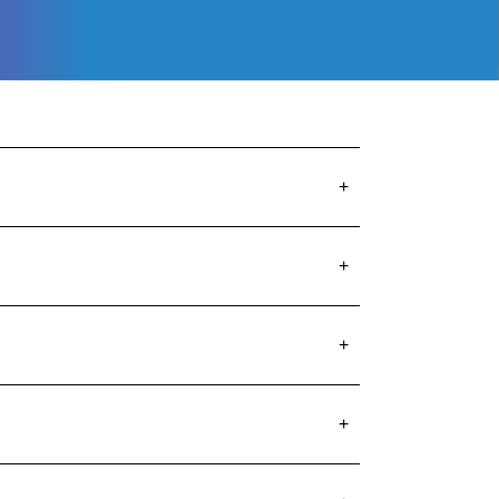
+
+
+
+