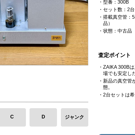
型番：300B
セット数：2台
搭載真空管：5U4
品）
状態：中古品
査定ポイント
ZAIKA 3
場でも安定し
新品の真空管
態。
2台セットは
C
D
ジャンク