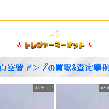
真空管アンプの買取&査定事
真空管アンプ
真空