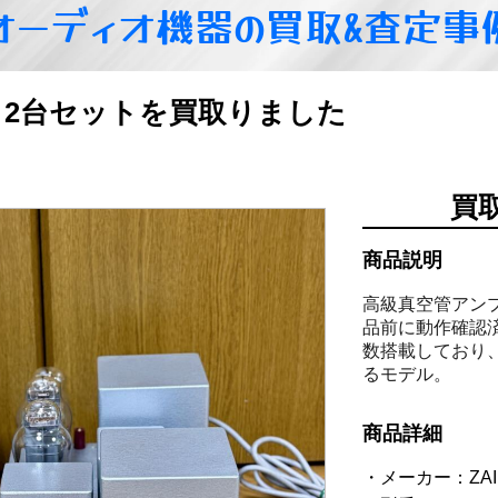
オーディオ機器の買取&査定事
ンプ 2台セットを買取りました
買
商品説明
高級真空管アンプの
品前に動作確認
数搭載しており
るモデル。
商品詳細
メーカー：ZAI