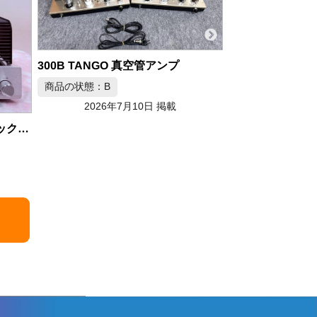
McIntosh C11 真空管プリアンプ マッキントッシュ
商品の状態：A
商品の状態：B
2026年
2026年7月9日 掲載