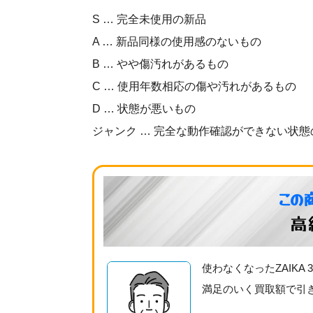
S … 完全未使用の新品
A … 新品同様の使用感のないもの
B … やや傷汚れがあるもの
C … 使用年数相応の傷や汚れがあるもの
D … 状態が悪いもの
ジャンク … 完全な動作確認ができない状態
この
高
使わなくなったZAIK
満足のいく買取額で引