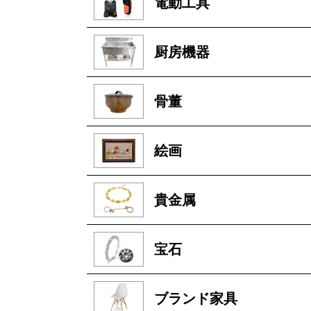
電動工具
厨房機器
骨董
絵画
貴金属
宝石
ブランド家具