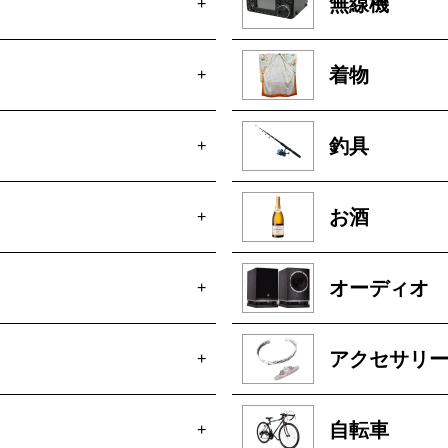
無線機
+
着物
+
釣具
+
お酒
+
オーディオ
+
アクセサリ
+
自転車
+