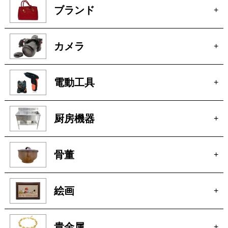
ブランド
+
カメラ
+
電動工具
+
厨房機器
+
骨董
+
絵画
+
貴金属
+