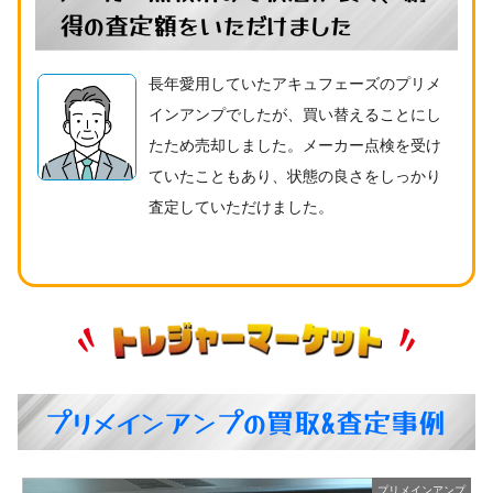
得の査定額をいただけました
長年愛用していたアキュフェーズのプリメ
インアンプでしたが、買い替えることにし
たため売却しました。メーカー点検を受け
ていたこともあり、状態の良さをしっかり
査定していただけました。
プリメインアンプの買取&査定事例
プ
プリメインアンプ