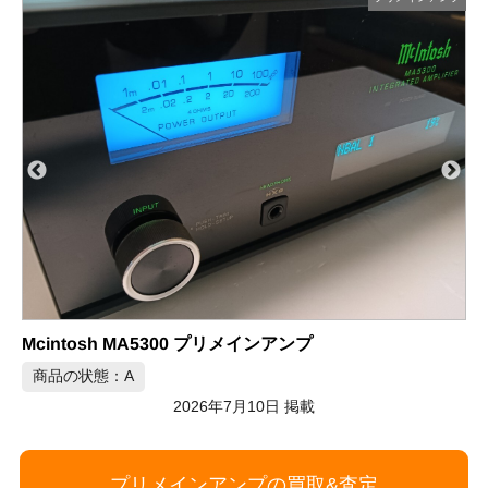
LUXMAN L-590AX MARKⅡ プリメインアンプ
商品の状態：B
2026年7月10日 掲載
M
プリメインアンプの買取&査定