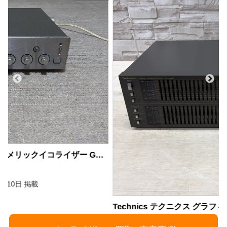
-1001
Technics テクニクス グラフィックイコライザー SH-8065
商品の状態：A