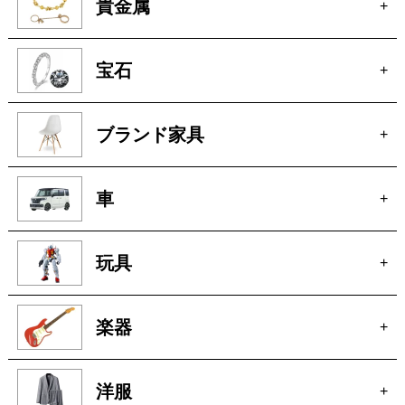
絵画
+
貴金属
+
宝石
+
ブランド家具
+
車
+
玩具
+
楽器
+