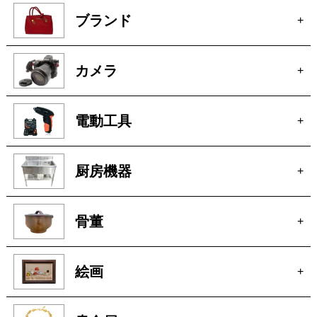
時計
+
ブランド
+
カメラ
+
電動工具
+
厨房機器
+
骨董
+