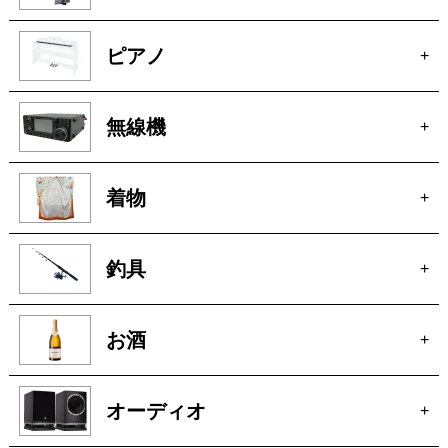
洋服
+
ピアノ
+
無線機
+
着物
+
釣具
+
お酒
+