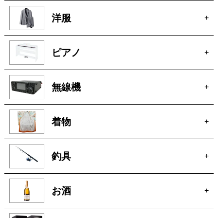
洋服
+
ピアノ
+
無線機
+
着物
+
釣具
+
お酒
+