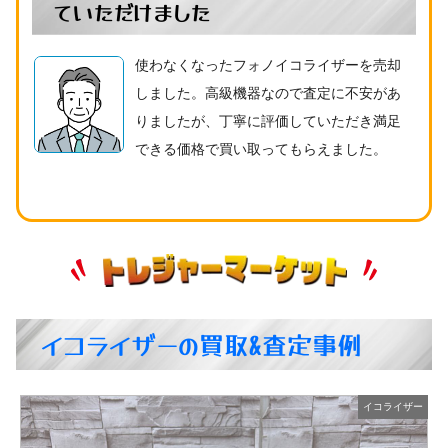
ていただけました
使わなくなったフォノイコライザーを売却
しました。高級機器なので査定に不安があ
りましたが、丁寧に評価していただき満足
できる価格で買い取ってもらえました。
イコライザーの買取&査定事例
ー
イコライザー