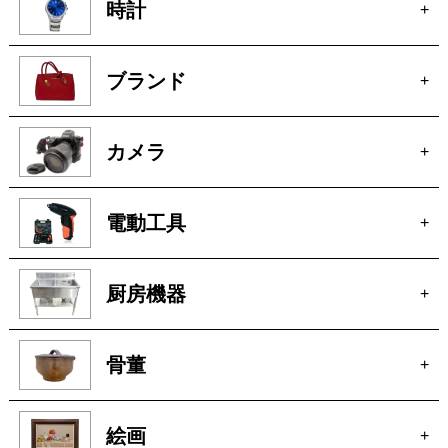
時計
+
ブランド
+
カメラ
+
電動工具
+
厨房機器
+
骨董
+
絵画
+