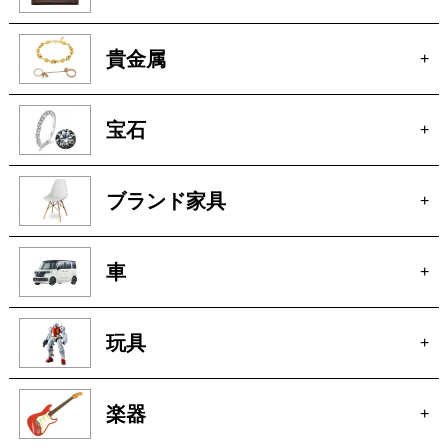
貴金属
+
宝石
+
ブランド家具
+
車
+
玩具
+
楽器
+