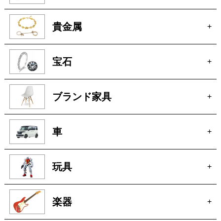
骨董
+
絵画
+
貴金属
+
宝石
+
ブランド家具
+
車
+