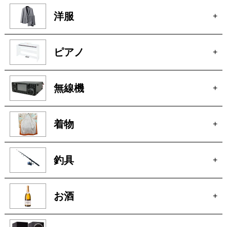
玩具
+
楽器
+
洋服
+
ピアノ
+
無線機
+
着物
+