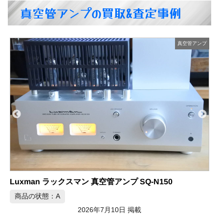
真空管アンプの買取&査定事例
プ
真空管アンプ