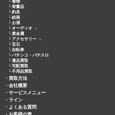
カメラ
＋
洋服
電動工具
無線機
ピアノ
厨房機器
着物
骨董品
釣具
絵画
お酒
オーディオ
＋
貴金属
アクセサリー
＋
宝石
自転車
パチンコ・パチスロ
遺品買取
宅配買取
不用品買取
・
買取方法