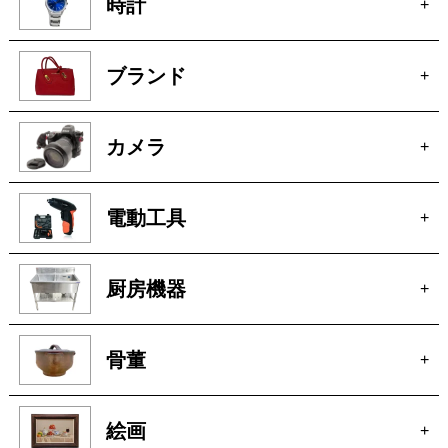
家電
+
時計
+
ブランド
+
カメラ
+
電動工具
+
厨房機器
+