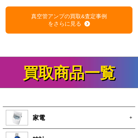
Triode TRV-M88SE モノブロック真空管アンプ ペア
T
商品の状態：A
2026年7月10日 掲載
真空管アンプの買取&査定事例
をさらに見る
買取商品一覧