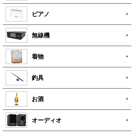
玩具
+
楽器
+
洋服
+
ピアノ
+
無線機
+
着物
+