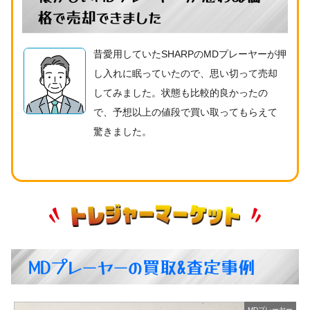
格で売却できました
昔愛用していたSHARPのMDプレーヤーが押
し入れに眠っていたので、思い切って売却
してみました。状態も比較的良かったの
で、予想以上の値段で買い取ってもらえて
驚きました。
MDプレーヤーの買取&査定事例
レーヤー
MDプレーヤー