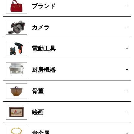
家電
+
時計
+
ブランド
+
カメラ
+
電動工具
+
厨房機器
+