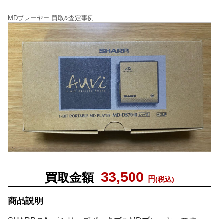
MDプレーヤー 買取&査定事例
33,500
買取金額
円
(税込)
商品説明