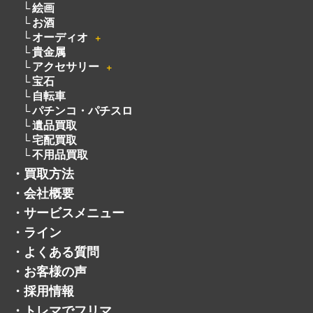
カメラ
＋
洋服
電動工具
無線機
ピアノ
厨房機器
着物
骨董品
釣具
絵画
お酒
オーディオ
＋
貴金属
アクセサリー
＋
宝石
自転車
パチンコ・パチスロ
遺品買取
宅配買取
不用品買取
・
買取方法