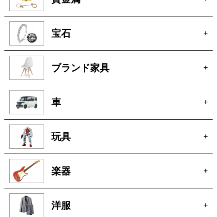
骨董
+
絵画
+
貴金属
+
宝石
+
ブランド家具
+
車
+