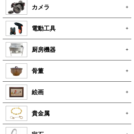
時計
+
ブランド
+
カメラ
+
電動工具
+
厨房機器
+
骨董
+
絵画
+