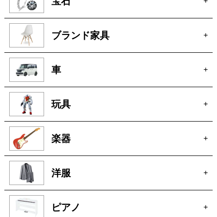
貴金属
+
宝石
+
ブランド家具
+
車
+
玩具
+
楽器
+