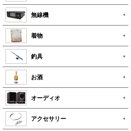
洋服
+
ピアノ
+
無線機
+
着物
+
釣具
+
お酒
+