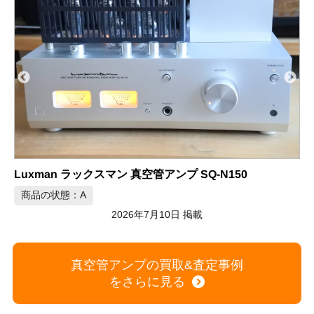
Triode TRV-M88SE モノブロック真空管アンプ ペア
T
商品の状態：A
2026年7月10日 掲載