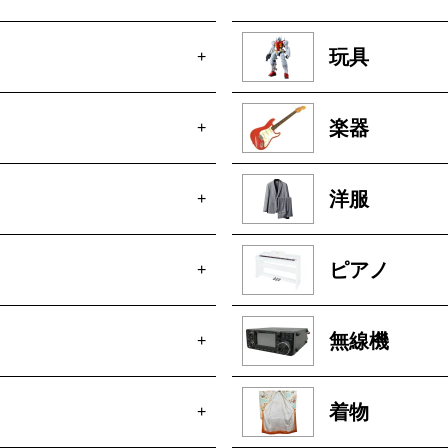
玩具
+
楽器
+
洋服
+
ピアノ
+
無線機
+
着物
+