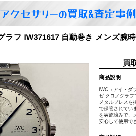
アクセサリーの買取&査定事
グラフ IW371617 自動巻き メンズ
買
商品説明
IWC（アイ・
ゼ クロノグラ
メタルブレスを
で保管されていま
を実施済みで、メ
安心して使用で