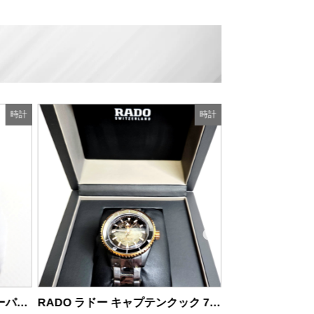
時計
時計
商品の状態：A
2026年
ROLEX ロレックス オイスターパーペチュアル 1002 自動巻き腕時計
RADO ラドー キャプテンクック 734.6127.3 腕時計