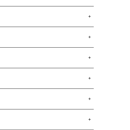
+
+
+
+
+
+