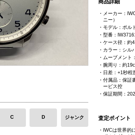
商品詳細
メーカー：I
ニー）
モデル：ポル
型番：IW3716
ケース径：約4
カラー：シル
ムーブメント
腕周り：約19
日差：+1秒程
付属品：保証
ービス控
保証期間：20
C
D
ジャンク
査定ポイント
IWCは世界