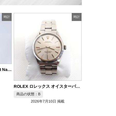
時計
時計
商品の状態：A
2026年
ROLEX ロレックス オイスターパーペチュアル 1002 自動巻き腕時計
RADO ラドー キャプテンクック 734.6127.3 腕時計
商品の状態：S
2026年7月10日 掲載