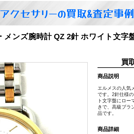
アクセサリーの買取&査定事
ソー メンズ腕時計 QZ 2針 ホワイト文
買
商品説明
エルメスの人気
です。2針仕様
ト文字盤にロー
きで、高級ブラ
品です。
商品詳細