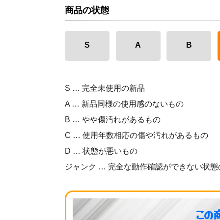
商品の状態
S
A
B
S … 完全未使用の新品
A … 新品同様の使用感のないもの
B … やや傷汚れがあるもの
C … 使用年数相応の傷や汚れがあるもの
D … 状態が悪いもの
ジャンク … 完全な動作確認ができない状態
この