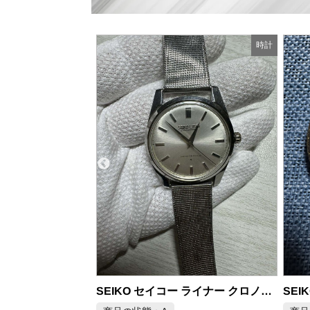
時計
時計
商品
SEIKO セイコー ライナー クロノメーター 1963年製 Ref.46999 腕時計
SEIKO クレドール CREDOR 5A74-2A30 18金 クォーツ腕時計