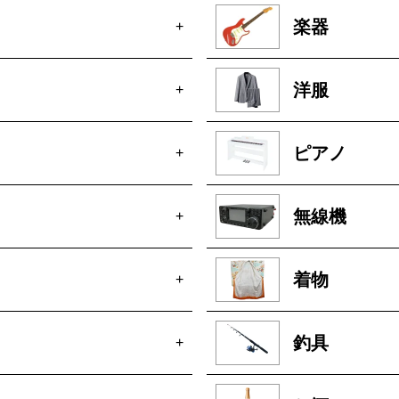
楽器
+
洋服
+
ピアノ
+
無線機
+
着物
+
釣具
+