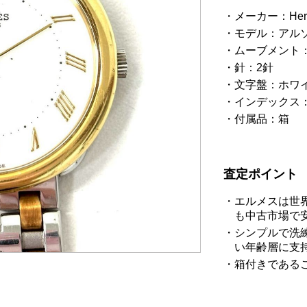
メーカー：He
モデル：アル
ムーブメント
針：2針
文字盤：ホワ
インデックス
付属品：箱
査定ポイント
エルメスは世
も中古市場で
シンプルで洗
い年齢層に支
箱付きである