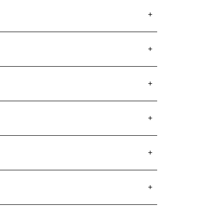
+
+
+
+
+
+