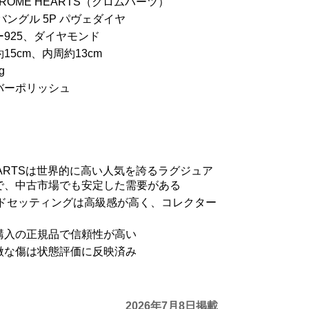
ROME HEARTS（クロムハーツ）
バングル 5P パヴェダイヤ
925、ダイヤモンド
15cm、内周約13cm
g
バーポリッシュ
HEARTSは世界的に高い人気を誇るラグジュア
で、中古市場でも安定した需要がある
ンドセッティングは高級感が高く、コレクター
購入の正規品で信頼性が高い
微な傷は状態評価に反映済み
2026年7月8日掲載