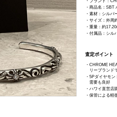
ブランド：CH
商品名：SBT 
素材：シルバー
サイズ：外周約
重量：約17.20
付属品：シル
査定ポイント
CHROME 
リーブランド
5Pダイヤモ
需要も良好
ハワイ直営店
保管による軽