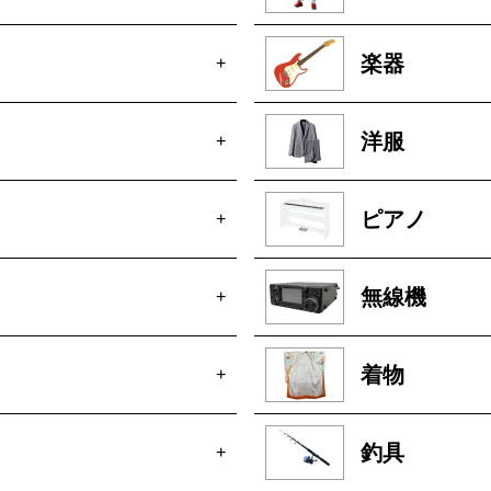
楽器
+
洋服
+
ピアノ
+
無線機
+
着物
+
釣具
+