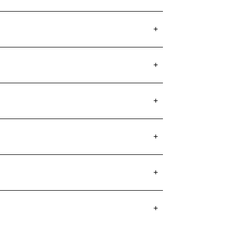
+
+
+
+
+
+