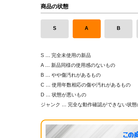
商品の状態
S
A
B
S … 完全未使用の新品
A … 新品同様の使用感のないもの
B … やや傷汚れがあるもの
C … 使用年数相応の傷や汚れがあるもの
D … 状態が悪いもの
ジャンク … 完全な動作確認ができない状態
この