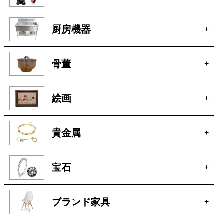
厨房機器
+
骨董
+
絵画
+
貴金属
+
宝石
+
ブランド家具
+