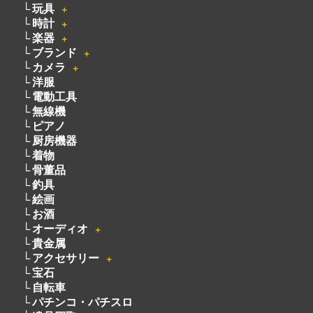
玩具
＋
時計
＋
楽器
＋
ブランド
＋
カメラ
＋
洋服
電動工具
無線機
ピアノ
厨房機器
着物
骨董品
釣具
絵画
お酒
オーディオ
＋
貴金属
アクセサリー
＋
宝石
自転車
パチンコ・パチスロ