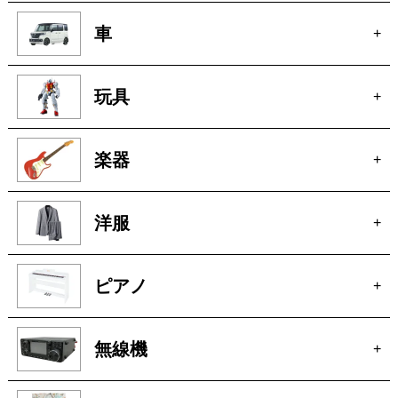
車
+
玩具
+
楽器
+
洋服
+
ピアノ
+
無線機
+