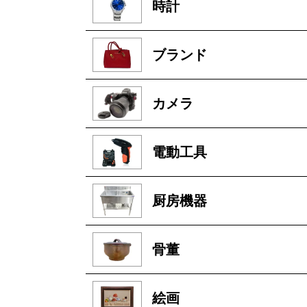
時計
ブランド
カメラ
電動工具
厨房機器
骨董
絵画