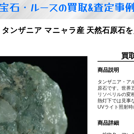
宝石・ルースの買取&査定事
7g タンザニア マニャラ産 天然石原石
買
商品説明
タンザニア・ア
原石です。世界
リソベリルの変
熱灯下では見事
UVライト照射
商品詳細