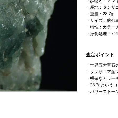
鉱物名：アレ
産地：タンザニ
重量：28.7g
サイズ：約41m
特性：カラー
浄化処理：74
査定ポイント
世界五大宝石
タンザニア産
明確なカラー
28.7gとい
パワーストー