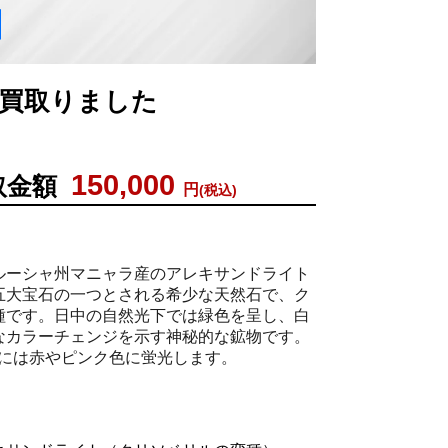
例
を買取りました
150,000
取金額
円
(税込)
ルーシャ州マニャラ産のアレキサンドライト
五大宝石の一つとされる希少な天然石で、ク
種です。日中の自然光下では緑色を呈し、白
なカラーチェンジを示す神秘的な鉱物です。
時には赤やピンク色に蛍光します。