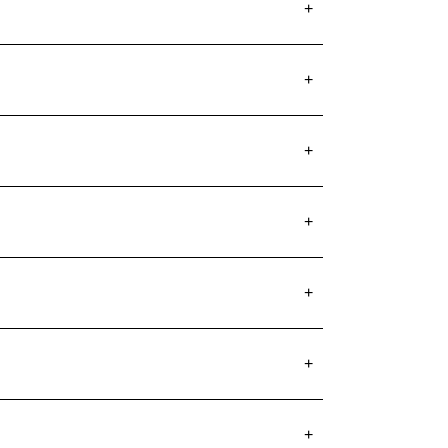
+
+
+
+
+
+
+