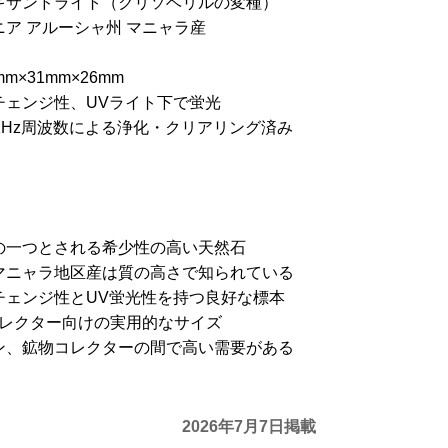
キサンドライト（クリソベリルの変種）
ア アルーシャ州 マニャラ産
m×31mm×26mm
チェンジ性、UVライト下で蛍光
1Hz周波数による浄化・クリアリング済み
の一つとされる希少性の高い天然石
マニャラ地区産は質の高さで知られている
チェンジ性とUV蛍光性を持つ良好な標本
うコレクター向けの実用的なサイズ
ン、鉱物コレクターの間で高い需要がある
2026年7月7日掲載