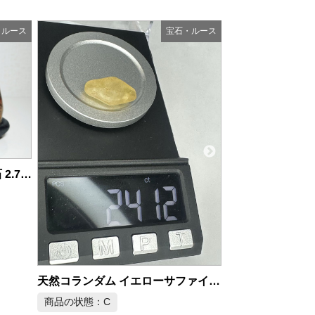
・ルース
宝石・ルース
商品の状態：A
2026年
タンザナイト ルース トリリアント 6.155ct 鑑別書付
天然コランダム イエローサファイア 原石 24.12ct
商品の状態：A