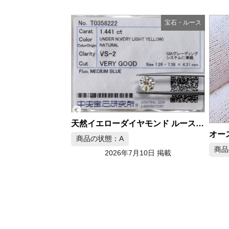
宝石・ルース
宝石・ルース
天然イエローダイヤモンド ルース 1.441ct VLY VS2
オーストラリア産 天然オパール ルース 13.27ct
商品
商品の状態：A
月10日 掲載
2026年7月9日 掲載