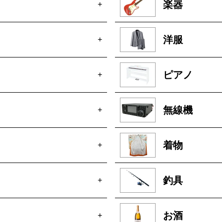
楽器
+
洋服
+
ピアノ
+
無線機
+
着物
+
釣具
+
お酒
+