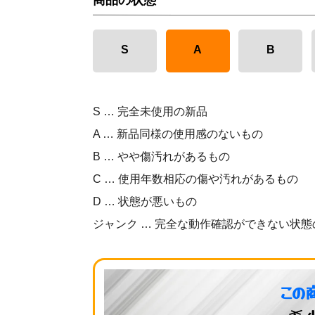
商品の状態
S
A
B
S … 完全未使用の新品
A … 新品同様の使用感のないもの
B … やや傷汚れがあるもの
C … 使用年数相応の傷や汚れがあるもの
D … 状態が悪いもの
ジャンク … 完全な動作確認ができない状態
この