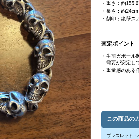
重さ：約155.6
長さ：約24cm
刻印：絶壁ス
査定ポイント
生前ガボール
需要が安定し
重量感のある
この商品の
ブレスレット・