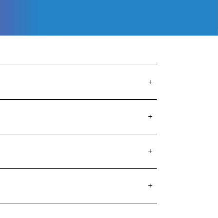
+
+
+
+