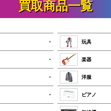
買取商品一覧
玩具
+
楽器
+
洋服
+
ピアノ
+