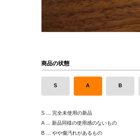
商品の状態
S
A
B
S … 完全未使用の新品
A … 新品同様の使用感のないもの
B … やや傷汚れがあるもの