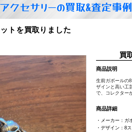
アクセサリーの買取&査定事
レットを買取りました
買
商品説明
生前ガボールの
ザインと高い工
で、コレクター
商品詳細
メーカー：ガ
デザイン：8