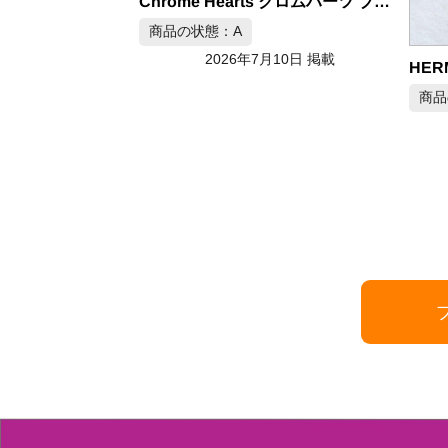
Chrome Hearts クロムハーツ ブレスレット シルバー925
商品の状態：A
2026年7月10日 掲載
クロムハーツ フラットバングル CHプラス SV925
商品
月10日 掲載