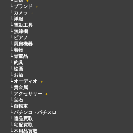
楽器
＋
ブランド
＋
カメラ
＋
洋服
電動工具
無線機
ピアノ
厨房機器
着物
骨董品
釣具
絵画
お酒
オーディオ
＋
貴金属
アクセサリー
＋
宝石
自転車
パチンコ・パチスロ
遺品買取
宅配買取
不用品買取