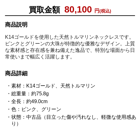
80,100
買取金額
円
(税込)
商品説明
K14ゴールドを使用した天然トルマリンネックレスです。
ピンクとグリーンの大珠が特徴的な優雅なデザイン。上質
な素材感と存在感を兼ね備えた逸品で、特別な場面から日
常使いまで幅広く活躍します。
商品詳細
素材：K14ゴールド、天然トルマリン
総重量：約75.8g
全長：約49.0cm
色：ピンク、グリーン
状態：中古品（目立った傷や汚れなし、軽微な使用感あ
り）