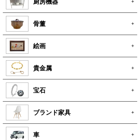
厨房機器
+
骨董
+
絵画
+
貴金属
+
宝石
+
ブランド家具
+
車
+