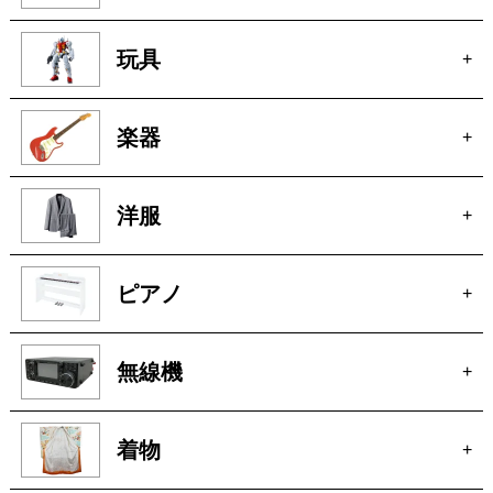
玩具
+
楽器
+
洋服
+
ピアノ
+
無線機
+
着物
+