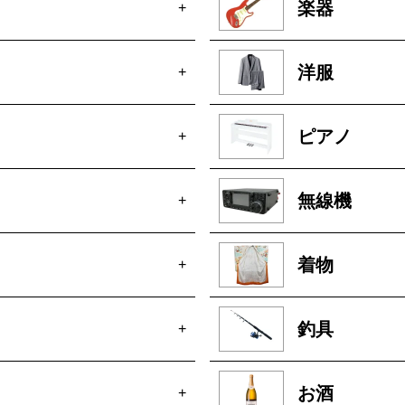
楽器
+
洋服
+
ピアノ
+
無線機
+
着物
+
釣具
+
お酒
+