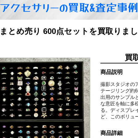
アクセサリーの買取&査定事
 まとめ売り 600点セットを買取りま
買
商品説明
撮影スタジオの
テージリング約6
出用のサンプル
な意匠を軸に多
る。ディスプレ
ど、このボリュ
商品詳細