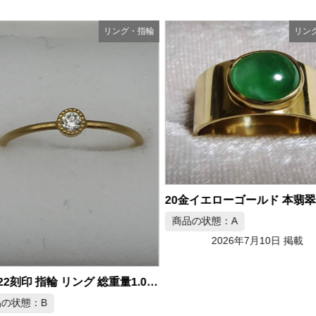
リング・指輪
リン
商品の状態：A
2026年7月10日 掲載
金 K22刻印 指輪 リング 総重量1.02g
の状態：B