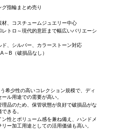
ング指輪まとめ売り
点
素材、コスチュームジュエリー中心
和レトロ～現代的意匠まで幅広いバリエーシ
ルド、シルバー、カラーストーン対応
A～B（破損品なし）
という希少性の高いコレクション規模で、ディ
セール用途での需要が高い。
管理品のため、保管状態が良好で破損品がな
価できる。
イン性とボリューム感を兼ね備え、ハンドメ
サリー加工用途としての活用価値も高い。