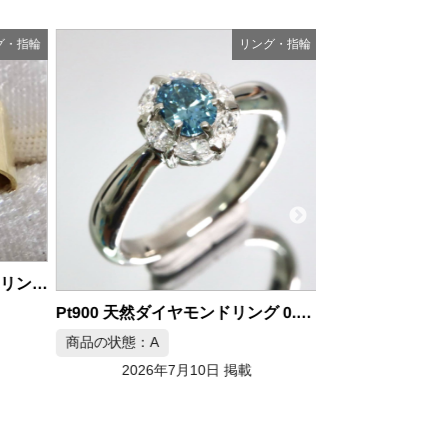
グ・指輪
リング・指輪
商品の状態：B
20金イエローゴールド 本翡翠リング 約7.8g
2026年
Pt900 天然ダイヤモンドリング 0.30/0.25ct 9.5号
商品の状態：A
2026年7月10日 掲載