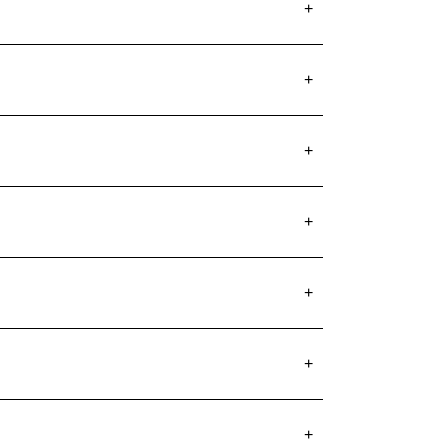
+
+
+
+
+
+
+