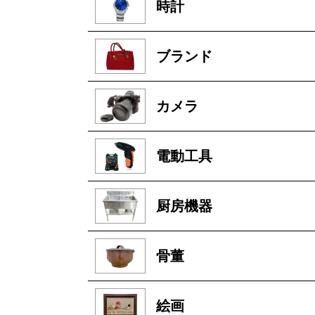
時計
ブランド
カメラ
電動工具
厨房機器
骨董
絵画