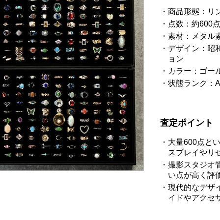
商品形態：リ
点数：約600
素材：メタル
デザイン：昭
ョン
カラー：ゴー
状態ランク：A
査定ポイント
大量600点
スプレイやリ
撮影スタジオ
い点が高く評
現代的なデザ
イドやアクセ