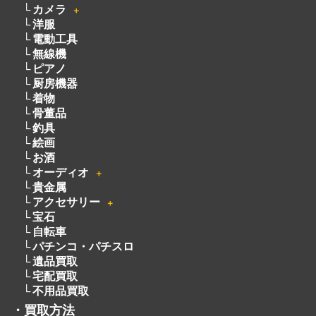
無線機
ピアノ
厨房機器
着物
骨董品
釣具
絵画
お酒
オーディオ
＋
貴金属
アクセサリー
＋
宝石
自転車
パチンコ・パチスロ
遺品買取
宅配買取
不用品買取
・
買取方法
・
会社概要
・
サービスメニュー