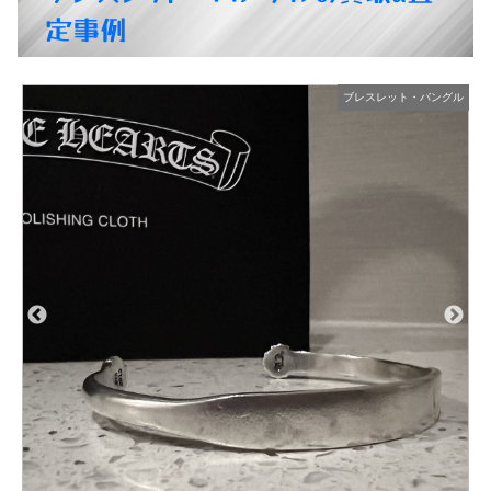
定事例
ブレスレット・バングル
ブレス
商品の状態：A