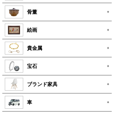
絵画
+
貴金属
+
宝石
+
ブランド家具
+
車
+
玩具
+