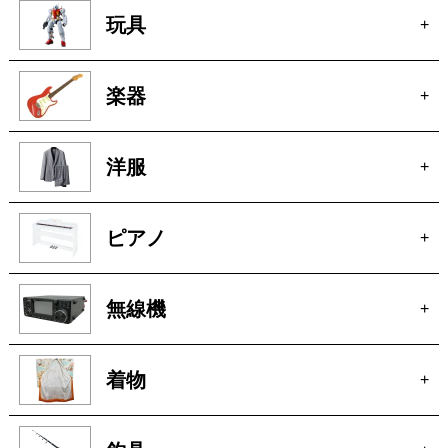
楽器
+
洋服
+
ピアノ
+
無線機
+
着物
+
釣具
+