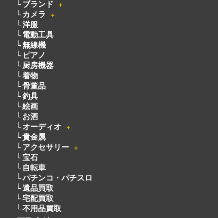
ピアノ
厨房機器
着物
骨董品
釣具
絵画
お酒
オーディオ
＋
貴金属
アクセサリー
＋
宝石
自転車
パチンコ・パチスロ
遺品買取
宅配買取
不用品買取
・
買取方法
・
会社概要
・
サービスメニュー
・
ライン