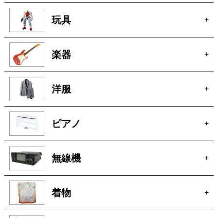
楽器
+
洋服
+
ピアノ
+
無線機
+
着物
+
釣具
+
お酒
+