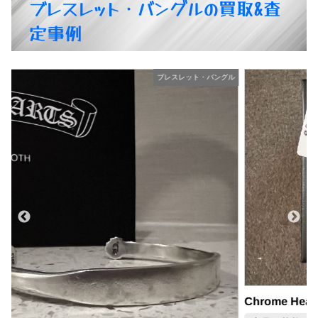
ブレスレット・バングルの買取&査
定事例
ル
ブレスレット・バングル
Chrome Hearts クロムハーツ ブレスレット シルバー925