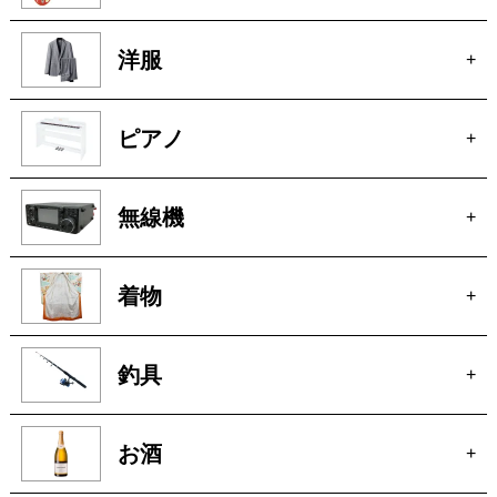
玩具
+
楽器
+
洋服
+
ピアノ
+
無線機
+
着物
+
釣具
+