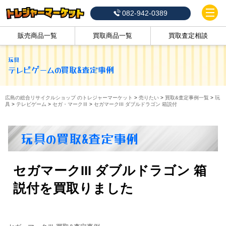
082-942-0389
販売商品一覧
買取商品一覧
買取査定相談
玩具
テレビゲーム
の買取&査定事例
広島の総合リサイクルショップ のトレジャーマーケット
>
売りたい
>
買取&査定事例一覧
>
玩
具
>
テレビゲーム
>
セガ・マークⅢ
>
セガマークIII ダブルドラゴン 箱説付
玩具の買取&査定事例
セガマークIII ダブルドラゴン 箱
説付を買取りました