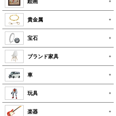
骨董
+
絵画
+
貴金属
+
宝石
+
ブランド家具
+
車
+