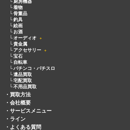
カメラ
＋
洋服
電動工具
無線機
ピアノ
厨房機器
着物
骨董品
釣具
絵画
お酒
オーディオ
＋
貴金属
アクセサリー
＋
宝石
自転車
パチンコ・パチスロ
遺品買取
宅配買取
不用品買取
・
買取方法