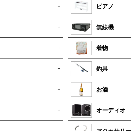
ピアノ
+
無線機
+
着物
+
釣具
+
お酒
+
オーディオ
+
アクセサリ
+