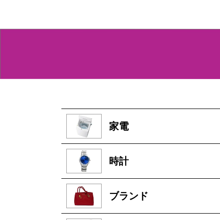
家電
時計
ブランド