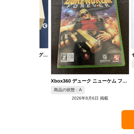
スーパーファミコン ロマンシングサガ3 ソフト 10本セット
商品
月6日 掲載
Xbox360 デューク ニューケム フォーエバー 日本版
商品の状態：A
2026年8月6日 掲載