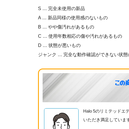
S … 完全未使用の新品
A … 新品同様の使用感のないもの
B … やや傷汚れがあるもの
C … 使用年数相応の傷や汚れがあるもの
D … 状態が悪いもの
ジャンク … 完全な動作確認ができない状態
この
Halo 5のリミテッ
いただき満足していま