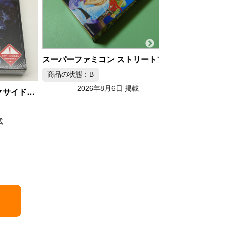
スーパーファミコン ストリートファイターII カプコン SFC
商品の状態：B
2026年8月6日 掲載
Wii バイオハザード/ダークサイド・クロニクルズ コレクターズ・パッケージ
商品の状態：A
2026年