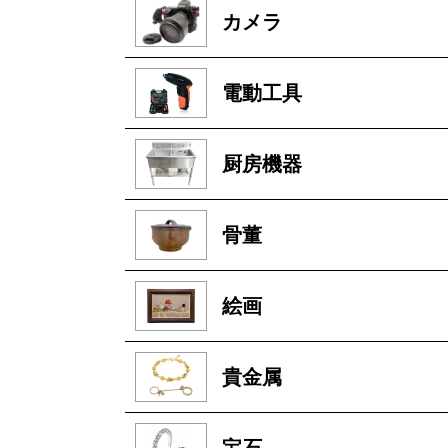
カメラ
電動工具
厨房機器
骨董
絵画
貴金属
宝石