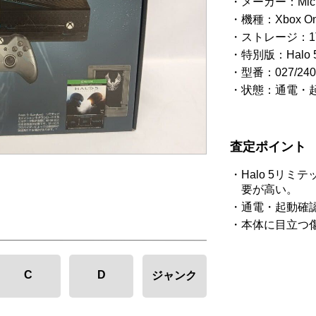
メーカー：Mic
機種：Xbox O
ストレージ：1
特別版：Halo 
型番：027/24
状態：通電・
査定ポイント
Halo 5リ
要が高い。
通電・起動確
本体に目立つ
C
D
ジャンク