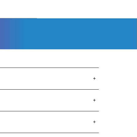
+
+
+