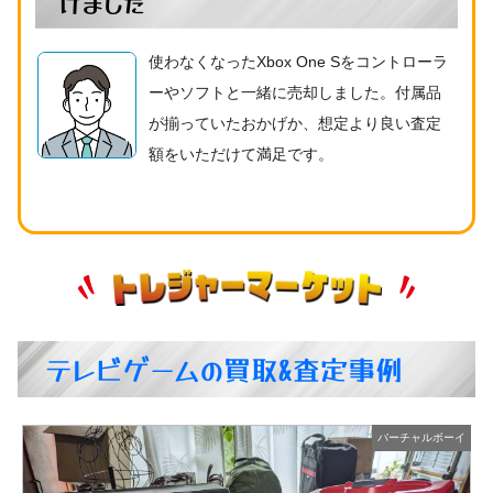
けました
使わなくなったXbox One Sをコントローラ
ーやソフトと一緒に売却しました。付属品
が揃っていたおかげか、想定より良い査定
額をいただけて満足です。
テレビゲームの買取&査定事例
イ
スーパーファミコン