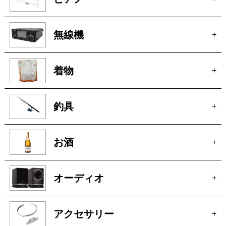
洋服
+
ピアノ
+
無線機
+
着物
+
釣具
+
お酒
+