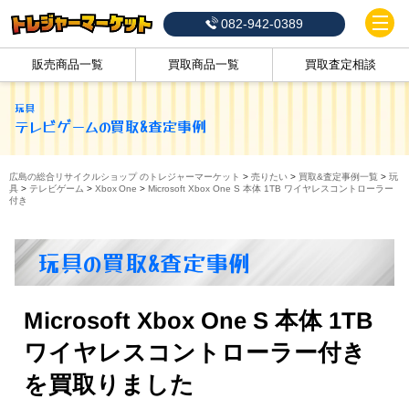
082-942-0389
販売商品一覧
買取商品一覧
買取査定相談
玩具
テレビゲーム
の買取&査定事例
広島の総合リサイクルショップ のトレジャーマーケット
>
売りたい
>
買取&査定事例一覧
>
玩
具
>
テレビゲーム
>
Xbox One
>
Microsoft Xbox One S 本体 1TB ワイヤレスコントローラー
付き
玩具の買取&査定事例
Microsoft Xbox One S 本体 1TB
ワイヤレスコントローラー付き
を買取りました