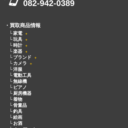
出張買取は8:00～21:00 年中無休
※出張買取対応エリアは広島全域となります
電話でのお問い合わせはこちらから
082-942-0389
・
買取商品情報
家電
＋
玩具
＋
時計
＋
楽器
＋
ブランド
＋
カメラ
＋
洋服
電動工具
無線機
ピアノ
厨房機器