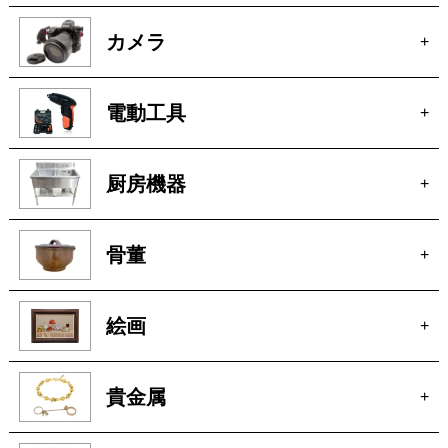
時計
+
ブランド
+
カメラ
+
電動工具
+
厨房機器
+
骨董
+
絵画
+