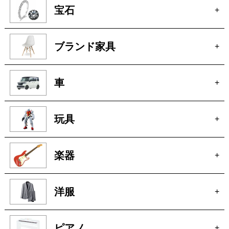
貴金属
+
宝石
+
ブランド家具
+
車
+
玩具
+
楽器
+