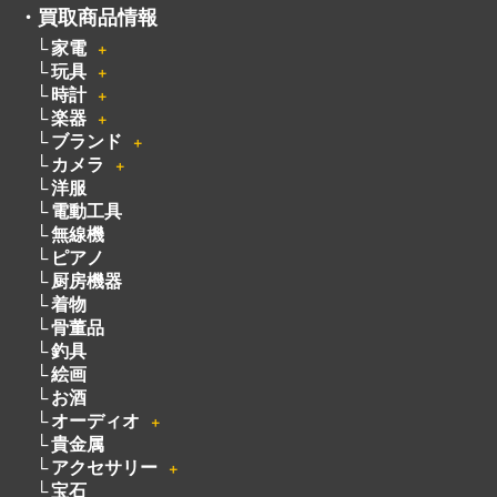
・
買取商品情報
家電
＋
玩具
＋
時計
＋
楽器
＋
ブランド
＋
カメラ
＋
洋服
電動工具
無線機
ピアノ
厨房機器
着物
骨董品
釣具
絵画
お酒
オーディオ
＋
貴金属
アクセサリー
＋
宝石