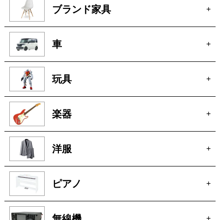
ブランド家具
+
車
+
玩具
+
楽器
+
洋服
+
ピアノ
+
無線機
+