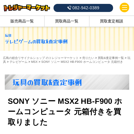
082-942-0389
販売商品一覧
買取商品一覧
買取査定相談
玩具
テレビゲーム
の買取&査定事例
広島の総合リサイクルショップ のトレジャーマーケット
>
売りたい
>
買取&査定事例一覧
>
玩
具
>
テレビゲーム
>
MSX
>
SONY ソニー MSX2 HB-F900 ホームコンピュータ 元箱付き
玩具の買取&査定事例
SONY ソニー MSX2 HB-F900 ホ
ームコンピュータ 元箱付きを買
取りました