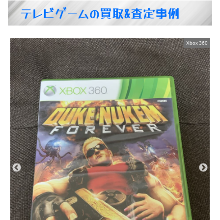
テレビゲームの買取&査定事例
Xbox 360
ン