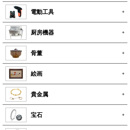
電動工具
+
厨房機器
+
骨董
+
絵画
+
貴金属
+
宝石
+