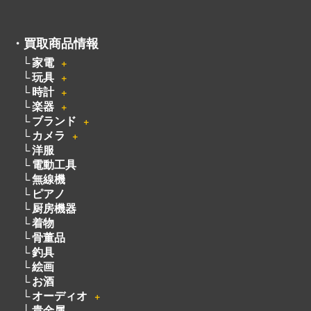
※出張買取対応エリアは広島全域となります
電話でのお問い合わせはこちらから
082-942-0389
・
買取商品情報
家電
＋
玩具
＋
時計
＋
楽器
＋
ブランド
＋
カメラ
＋
洋服
電動工具
無線機
ピアノ
厨房機器
着物
骨董品