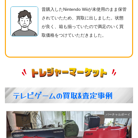
昔購入したNintendo Wiiが未使用のまま保管
されていたため、買取に出しました。状態
が良く、箱も揃っていたので満足のいく買
取価格をつけていただきました。
テレビゲームの買取&査定事例
イ
スーパーファミコン