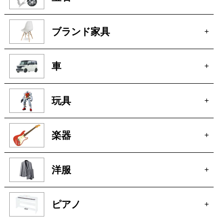
貴金属
+
宝石
+
ブランド家具
+
車
+
玩具
+
楽器
+