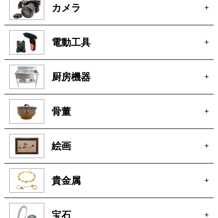
ブランド
+
カメラ
+
電動工具
+
厨房機器
+
骨董
+
絵画
+