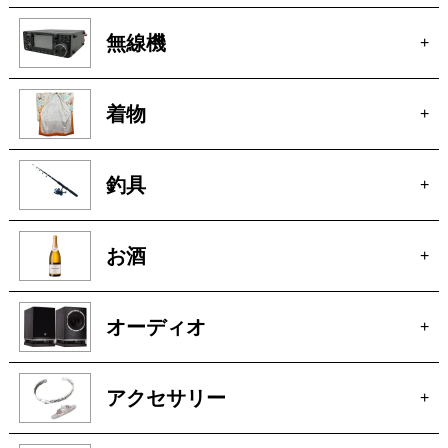
洋服
+
ピアノ
+
無線機
+
着物
+
釣具
+
お酒
+
オーディオ
+