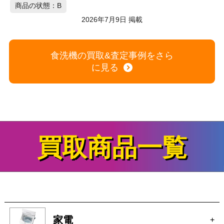
パナソニック 電気食器洗い乾燥機
商品の状態：B
P
2026年7月8日 掲載
食洗機の買取&査定事例をさら
に見る
買取商品一覧