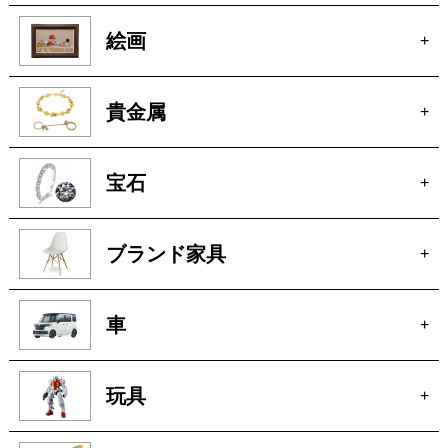
骨董
+
絵画
+
貴金属
+
宝石
+
ブランド家具
+
車
+
玩具
+