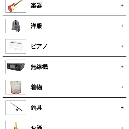
楽器
+
洋服
+
ピアノ
+
無線機
+
着物
+
釣具
+