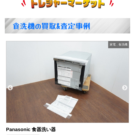
食洗機の買取&査定事例
機
家電
,
食洗機