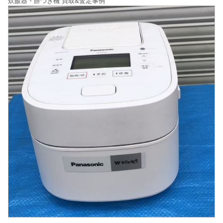
炊飯器・餅つき機 買取&査定事例