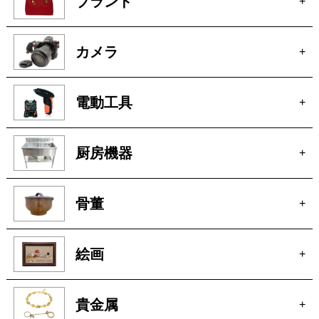
電動工具
+
厨房機器
+
骨董
+
絵画
+
貴金属
+
宝石
+
ブランド家具
+