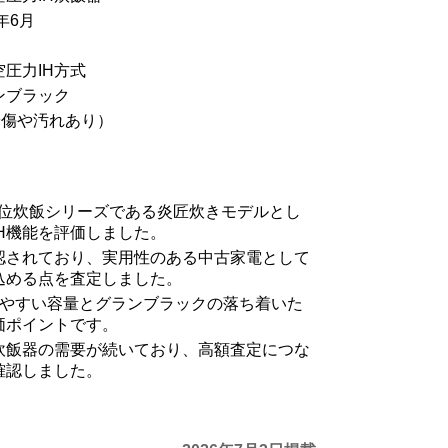
年6月
圧力IH方式
ンブラック
や傷や汚れあり）
の上位炊飯シリーズである炎匠炊きモデルとし
H機能を評価しました。
認されており、実用性のある中古家電として
込める点を査定しました。
いやすい容量とグランブラックの落ち着いた
価ポイントです。
炊飯器の需要が続いており、高額査定につな
確認しました。