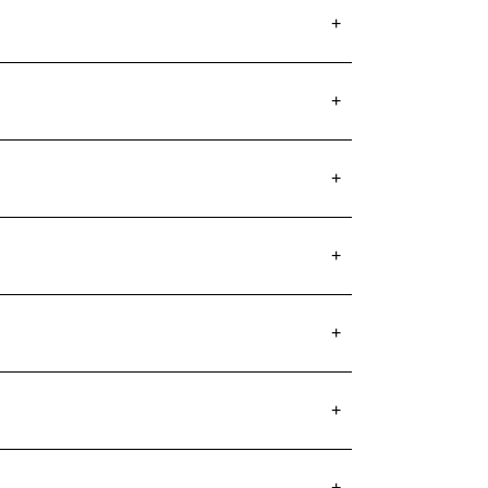
+
+
+
+
+
+
+