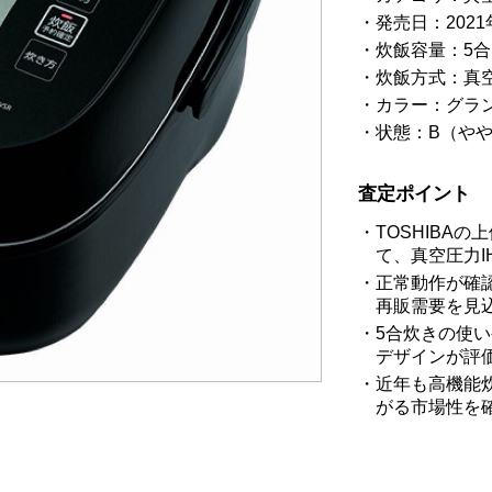
発売日：2021
炊飯容量：5合
炊飯方式：真空
カラー：グラ
状態：B（や
査定ポイント
TOSHIBA
て、真空圧力I
正常動作が確
再販需要を見
5合炊きの使
デザインが評
近年も高機能
がる市場性を