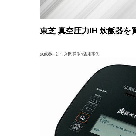
東芝 真空圧力IH 炊飯器
炊飯器・餅つき機 買取&査定事例