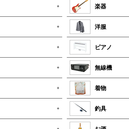
楽器
+
洋服
+
ピアノ
+
無線機
+
着物
+
釣具
+
お酒
+