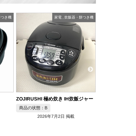
餅つき機
家電
,
炊飯器・餅つき機
バーミキュラ ライスポットミニ
商品の状態：B
飯ジャー
2026年7月2日 掲載
東芝 真空圧力I
商品の状態：B