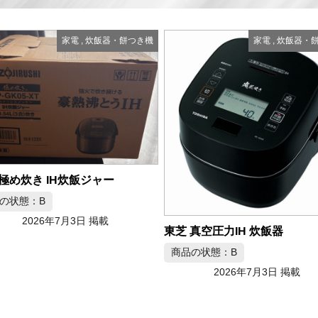
家電
,
炊飯器・餅つき機
家電
,
炊飯器・
真空圧力IH 炊飯器
ZOJIRUSHI 極め炊き IH炊
の状態：B
商品の状態：B
2026年7月3日 掲載
2026年7月2日 掲載