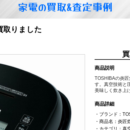
家電の買取&査定事例
を買取りました
買
商品説明
TOSHIBAの
す。真空技術と
美味しく炊き上
商品詳細
ブランド：TOS
商品名：炎匠炊き
カテゴリ：真空