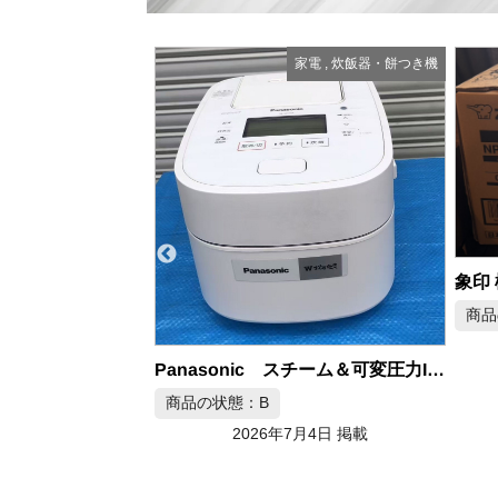
家電
,
炊飯器・餅つき機
家電
,
炊飯器・餅つき機
象印 極め炊き IH炊飯ジャー
商品の状態：B
2026年7月3日 掲載
東芝 
Panasonic スチーム＆可変圧力IHジャー炊飯器
商品
月4日 掲載