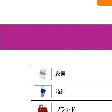
家電
時計
ブランド