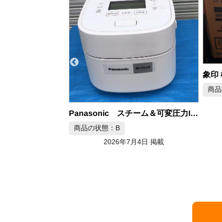
象印 極め炊き IH炊飯ジャー
商品の状態：B
2026年7月3日 掲載
東芝 
Panasonic スチーム＆可変圧力IHジャー炊飯器
商品
月4日 掲載