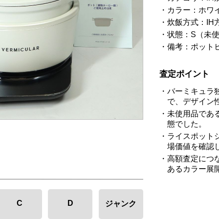
カラー：ホワ
炊飯方式：IH
状態：S（未
備考：ポット
査定ポイント
バーミキュラ
で、デザイン
未使用品であ
態でした。
ライスポット
場価値を確認
高額査定につ
あるカラー展
C
D
ジャンク