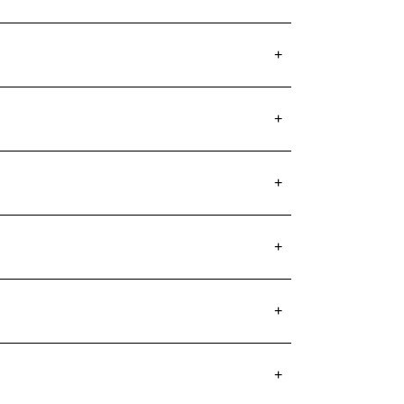
+
+
+
+
+
+