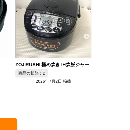
バーミキュラ ライスポットミニ
商品の状態：B
飯ジャー
2026年7月2日 掲載
東芝 真空圧力I
商品の状態：B
2026年