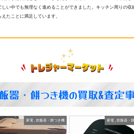
忙しい中でも無理なく進めることができました。キッチン周りの収
らえたことに満足しています。
飯器・餅つき機の買取&査定
家電
,
炊飯器・餅つき機
家電
,
炊飯器・