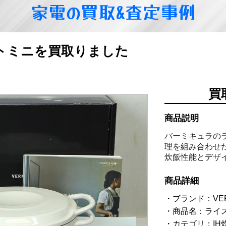
家電の買取&査定事例
トミニを買取りました
買
商品説明
バーミキュラの
理を組み合わせ
炊飯性能とデザ
商品詳細
ブランド：VER
商品名：ライス
カテゴリ：IH