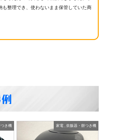
納も整理でき、使わないまま保管していた商
事例
餅つき機
家電
,
炊飯器・餅つき機