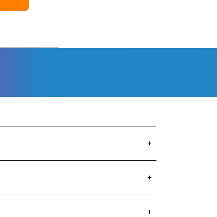
+
+
+