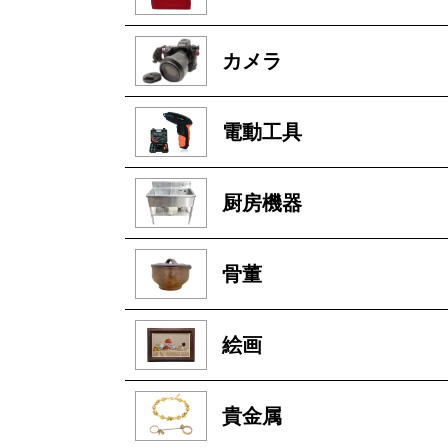
カメラ
電動工具
厨房機器
骨董
絵画
貴金属