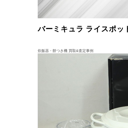
バーミキュラ ライスポッ
炊飯器・餅つき機 買取&査定事例