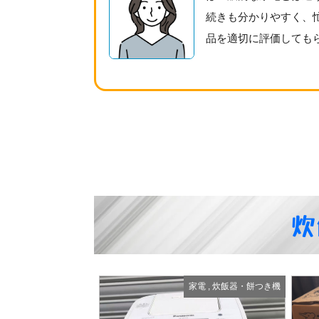
続きも分かりやすく、
品を適切に評価しても
炊
家電
,
炊飯器・餅つき機
家電
,
炊飯器・餅つき機