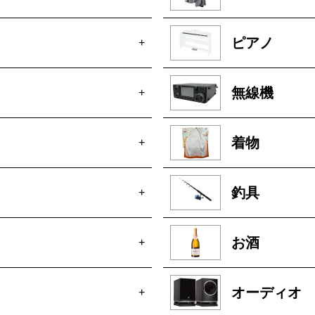
ピアノ
+
無線機
+
着物
+
釣具
+
お酒
+
オーディオ
+