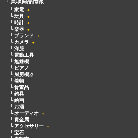
カメラ
＋
洋服
電動工具
無線機
ピアノ
厨房機器
着物
骨董品
釣具
絵画
お酒
オーディオ
＋
貴金属
アクセサリー
＋
宝石
自転車
パチンコ・パチスロ
遺品買取
宅配買取
不用品買取
・
買取方法