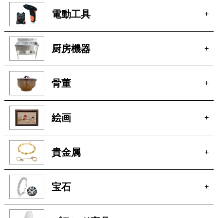
骨董
+
絵画
+
貴金属
+
宝石
+
ブランド家具
+
車
+