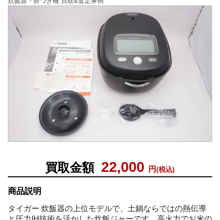
炊飯器・餅つき機 買取&査定事例
22,000
買取金額
円
(税込)
商品説明
タイガー 炊飯器の上位モデルで、土鍋ならではの熱伝導
と圧力IH技術を活かした炊飯ジャーです。高火力でお米の