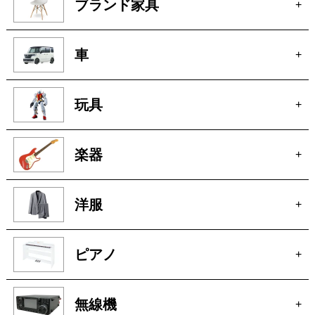
玩具
+
楽器
+
洋服
+
ピアノ
+
無線機
+
着物
+