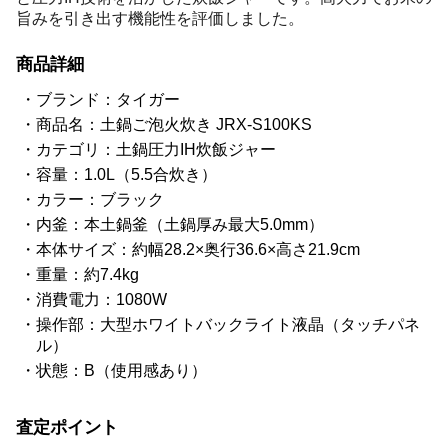
旨みを引き出す機能性を評価しました。
商品詳細
ブランド：タイガー
商品名：土鍋ご泡火炊き JRX-S100KS
カテゴリ：土鍋圧力IH炊飯ジャー
容量：1.0L（5.5合炊き）
カラー：ブラック
内釜：本土鍋釜（土鍋厚み最大5.0mm）
本体サイズ：約幅28.2×奥行36.6×高さ21.9cm
重量：約7.4kg
消費電力：1080W
操作部：大型ホワイトバックライト液晶（タッチパネ
ル）
状態：B（使用感あり）
査定ポイント