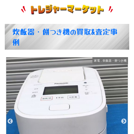
炊飯器・餅つき機の買取&査定事
例
機
家電
,
炊飯器・餅つき機