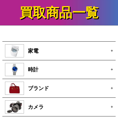
家電
+
時計
+
ブランド
+
カメラ
+
電動工具
+
厨房機器
+