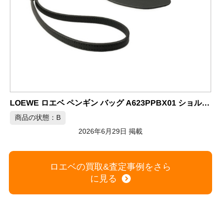
LOE
LOEWE ロエベ ペンギン バッグ A623PPBX01 ショルダーバッグ
商品の
商品の状態：B
2026年6月29日 掲載
ロエベの買取&査定事例をさら
に見る