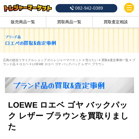
082-942-0389
販売商品一覧
買取商品一覧
買取査定相談
ブランド品
ロエベ
の買取&査定事例
広島の総合リサイクルショップ のトレジャーマーケット
>
売りたい
>
買取&査定事例一覧
>
ブ
ランド品
>
ロエベ
>
LOEWE ロエベ ゴヤ バックパック レザー ブラウン
ブランド品の買取&査定事例
LOEWE ロエベ ゴヤ バックパッ
ク レザー ブラウンを買取りまし
た