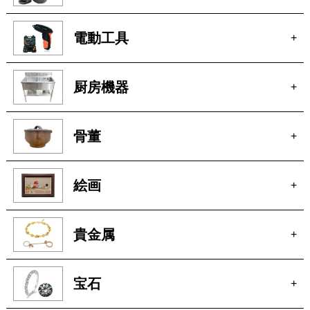
電動工具
+
厨房機器
+
骨董
+
絵画
+
貴金属
+
宝石
+