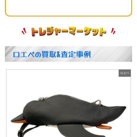
ロエベの買取&査定事例
ロエベ