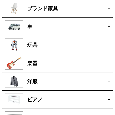
ブランド家具
+
車
+
玩具
+
楽器
+
洋服
+
ピアノ
+