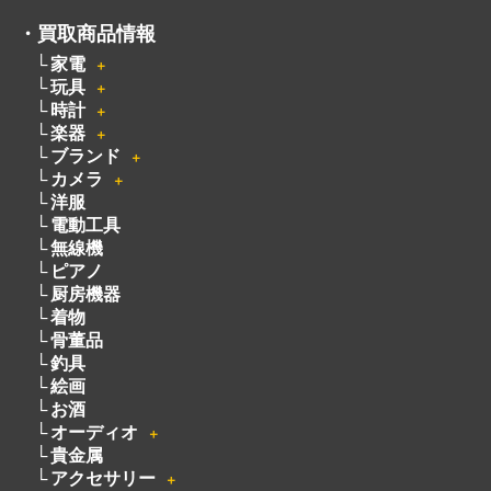
・
買取商品情報
家電
＋
玩具
＋
時計
＋
楽器
＋
ブランド
＋
カメラ
＋
洋服
電動工具
無線機
ピアノ
厨房機器
着物
骨董品
釣具
絵画
お酒
オーディオ
＋
貴金属
アクセサリー
＋