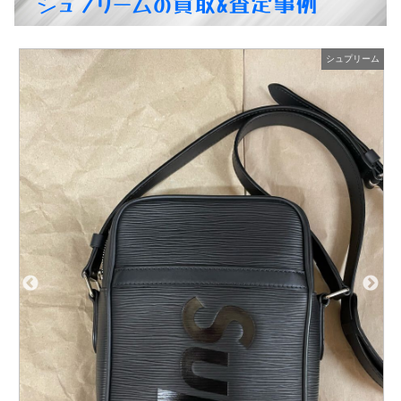
シュプリームの買取&査定事例
ム
シュプリーム