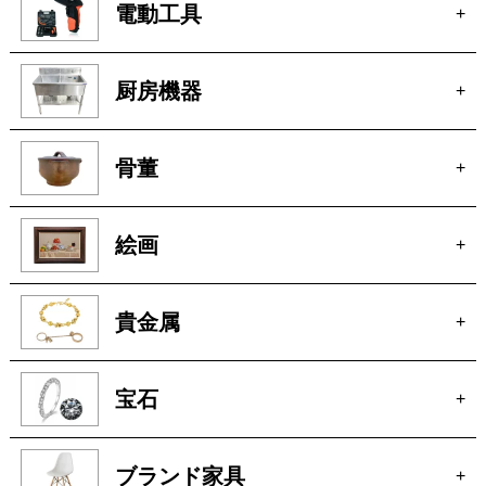
電動工具
+
厨房機器
+
骨董
+
絵画
+
貴金属
+
宝石
+
ブランド家具
+