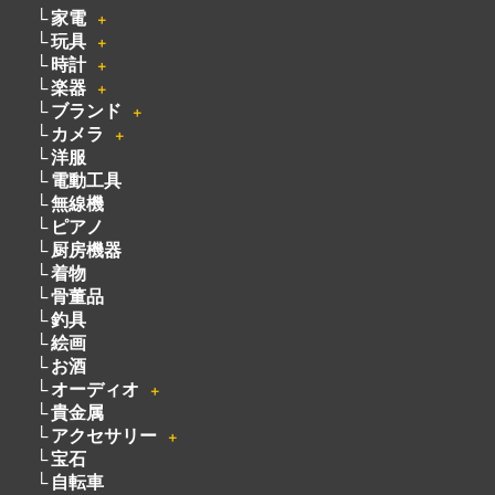
家電
＋
玩具
＋
時計
＋
楽器
＋
ブランド
＋
カメラ
＋
洋服
電動工具
無線機
ピアノ
厨房機器
着物
骨董品
釣具
絵画
お酒
オーディオ
＋
貴金属
アクセサリー
＋
宝石
自転車