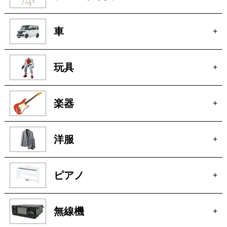
車
+
玩具
+
楽器
+
洋服
+
ピアノ
+
無線機
+