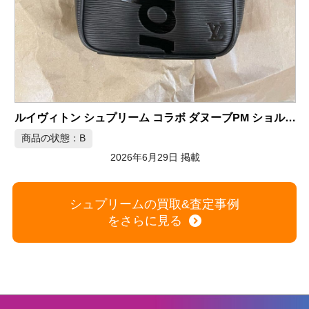
S
ルイヴィトン シュプリーム コラボ ダヌーブPM ショルダーバッグ
商品の状態：B
2026年6月29日 掲載
シュプリームの買取&査定事例
をさらに見る