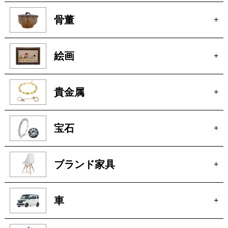
電動工具
+
厨房機器
+
骨董
+
絵画
+
貴金属
+
宝石
+