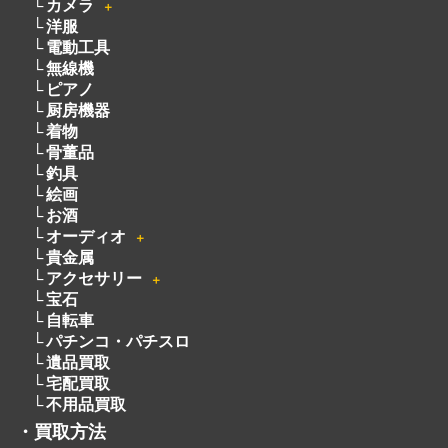
・
買取商品情報
家電
＋
玩具
＋
時計
＋
楽器
＋
ブランド
＋
カメラ
＋
洋服
電動工具
無線機
ピアノ
厨房機器
着物
骨董品
釣具
絵画
お酒
オーディオ
＋
貴金属
アクセサリー
＋
宝石