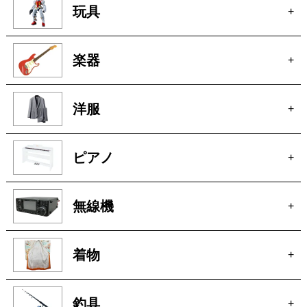
ブランド家具
+
車
+
玩具
+
楽器
+
洋服
+
ピアノ
+
無線機
+