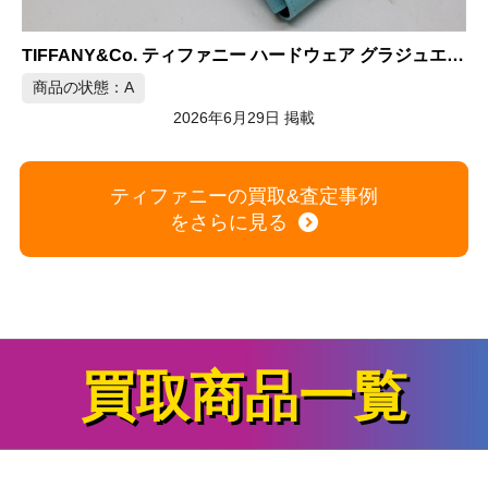
 ハードウェア グラジュエイテッドリンク ネックレス AG925
TIFFANY&Co. ティファニーT ダイヤ 68477409 レディース
商品の状態：A
2026年6月28日 掲載
ティファニーの買取&査定事例
をさらに見る