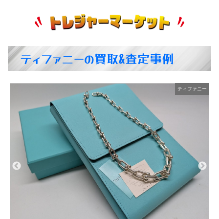
ティファニーの買取&査定事例
ー
ティファニー