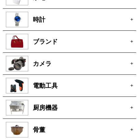
電動工具
+
厨房機器
+
骨董
+
絵画
+
貴金属
+
宝石
+