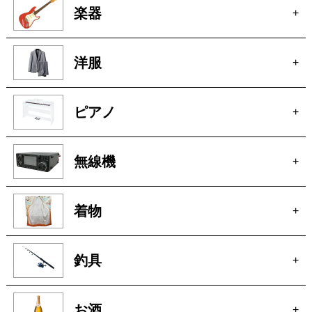
無線機
+
着物
+
釣具
+
お酒
+
オーディオ
+
アクセサリー
+
自転車
+