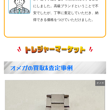
にしました。高級ブランドということで不
安でしたが、丁寧に査定していただき、納
得できる価格をつけていただけました。
オメガの買取&査定事例
ガ
オメガ