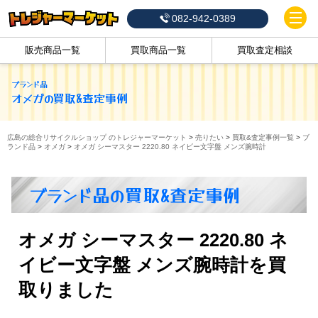
082-942-0389
販売商品一覧
買取商品一覧
買取査定相談
ブランド品
オメガ
の買取&査定事例
広島の総合リサイクルショップ のトレジャーマーケット
>
売りたい
>
買取&査定事例一覧
>
ブ
ランド品
>
オメガ
>
オメガ シーマスター 2220.80 ネイビー文字盤 メンズ腕時計
ブランド品の買取&査定事例
オメガ シーマスター 2220.80 ネ
イビー文字盤 メンズ腕時計を買
取りました