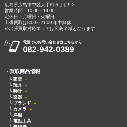
・
買取商品情報
家電
＋
玩具
＋
時計
＋
楽器
＋
ブランド
＋
カメラ
＋
洋服
電動工具
無線機
ピアノ
厨房機器
着物
骨董品
釣具
絵画
お酒
オーディオ
＋
貴金属
アクセサリー
＋