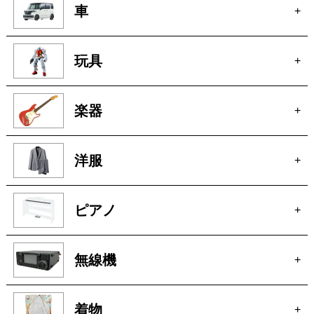
宝石
+
ブランド家具
+
車
+
玩具
+
楽器
+
洋服
+
ピアノ
+