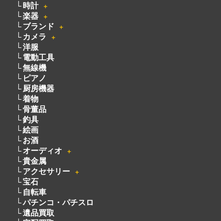
082-942-0389
・
買取商品情報
家電
＋
玩具
＋
時計
＋
楽器
＋
ブランド
＋
カメラ
＋
洋服
電動工具
無線機
ピアノ
厨房機器
着物
骨董品
釣具
絵画
お酒
オーディオ
＋