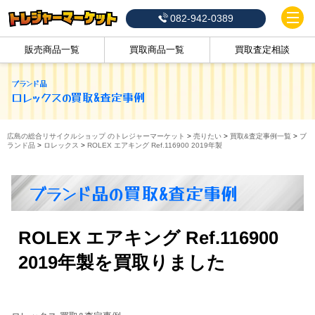
082-942-0389
販売商品一覧
買取商品一覧
買取査定相談
ブランド品
ロレックス
の買取&査定事例
広島の総合リサイクルショップ のトレジャーマーケット
>
売りたい
>
買取&査定事例一覧
>
ブ
ランド品
>
ロレックス
>
ROLEX エアキング Ref.116900 2019年製
ブランド品の買取&査定事例
ROLEX エアキング Ref.116900
2019年製を買取りました