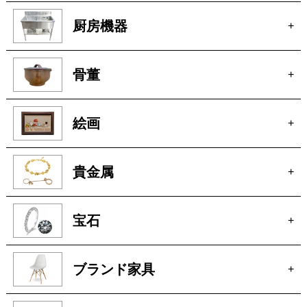
カメラ
+
電動工具
+
厨房機器
+
骨董
+
絵画
+
貴金属
+