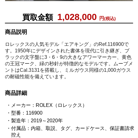
1,028,000
買取金額
円
(税込)
商品説明
ロレックスの人気モデル「エアキング」のRef.116900で
す。1950年にデザインされた書体を現代に引き継ぎ、ブ
ラックの文字盤に3・6・9の大きなアワーマーカー、黄色
の王冠マーク、緑の秒針が特徴的なモデルです。ムーブメ
ントはCal.3131を搭載し、ミルガウス同様の1,000ガウス
の耐磁性能を備えています。
商品詳細
メーカー：ROLEX（ロレックス）
型番：116900
製造年：2019～2020年
付属品：内箱、取説、タグ、カードケース、保証書請求
控え