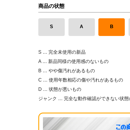
商品の状態
S
A
B
S … 完全未使用の新品
A … 新品同様の使用感のないもの
B … やや傷汚れがあるもの
C … 使用年数相応の傷や汚れがあるもの
D … 状態が悪いもの
ジャンク … 完全な動作確認ができない状態
この