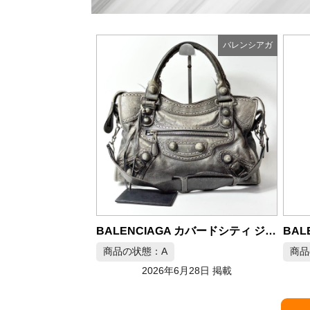
バレンシアガ
バレンシアガ
BALENCIAGA バレンシアガ ザ シティ 2way トートバッグ レザー ブラック
BALENCIAGA カバードシティ ジャイアント ショルダーバッグ グレー
商品の状態：A
商品
月29日 掲載
2026年6月28日 掲載