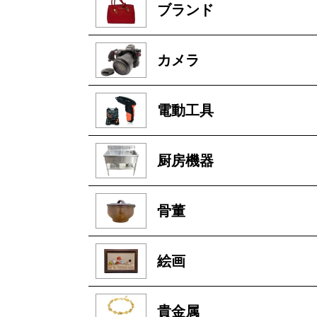
ブランド
カメラ
電動工具
厨房機器
骨董
絵画
貴金属