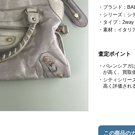
ブランド：BA
シリーズ：シ
タイプ：2wa
素材：イタリ
査定ポイント
バレンシアガ
が高く、買取
シティシリーズ
高く評価され
この商品の