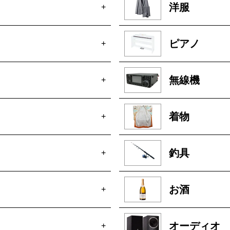
洋服
+
ピアノ
+
無線機
+
着物
+
釣具
+
お酒
+
オーディオ
+