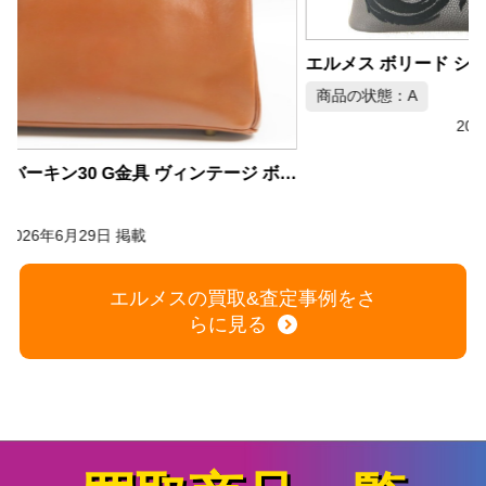
エルメス ボリード シメール ドラゴン 45cm
商品の状態：A
2026年6月29日 掲載
メス バーキン30 G金具 ヴィンテージ ボックスカーフ
エルメスの買取&査定事例をさ
らに見る
買取商品一覧