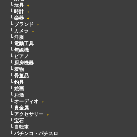
カメラ
＋
洋服
電動工具
無線機
ピアノ
厨房機器
着物
骨董品
釣具
絵画
お酒
オーディオ
＋
貴金属
アクセサリー
＋
宝石
自転車
パチンコ・パチスロ
遺品買取
宅配買取
不用品買取
・
買取方法