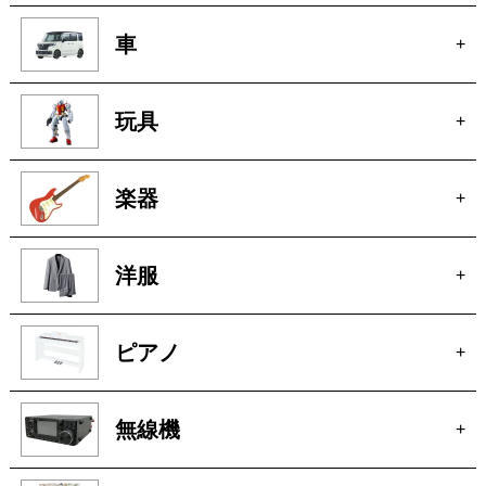
玩具
+
楽器
+
洋服
+
ピアノ
+
無線機
+
着物
+