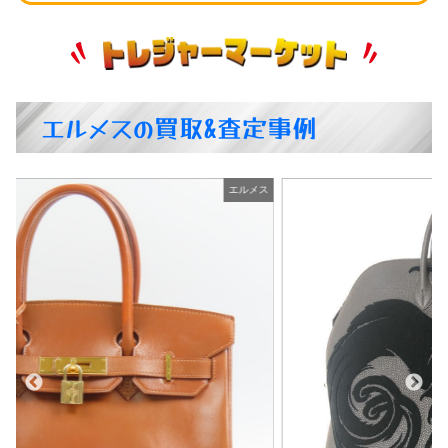
エルメスの買取&査定事例
ス
エルメス