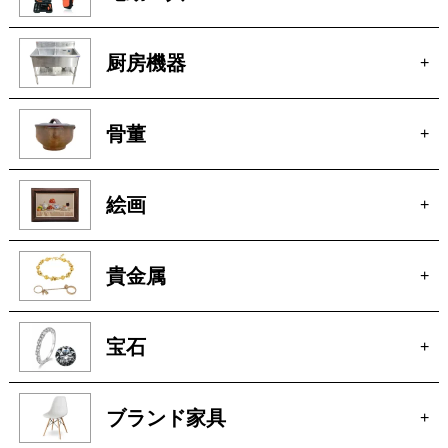
骨董
+
絵画
+
貴金属
+
宝石
+
ブランド家具
+
車
+