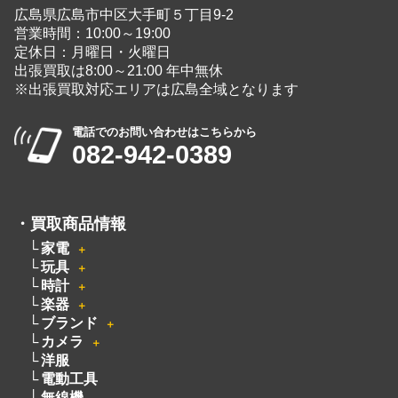
家電
＋
玩具
＋
時計
＋
楽器
＋
ブランド
＋
カメラ
＋
洋服
電動工具
無線機
ピアノ
厨房機器
着物
骨董品
釣具
絵画
お酒
オーディオ
＋
貴金属
アクセサリー
＋
宝石
自転車