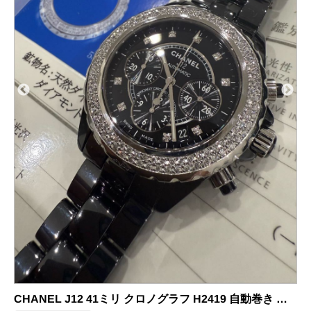
CHANEL シャネル ダブルブレスト ツイード スーツ 40 1995年
商品の状態：A
2026年6月29日 掲載
シャネルの買取&査定事例をさ
らに見る
C