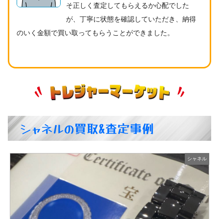
そ正しく査定してもらえるか心配でした
が、丁寧に状態を確認していただき、納得
のいく金額で買い取ってもらうことができました。
シャネルの買取&査定事例
ル
シャネル