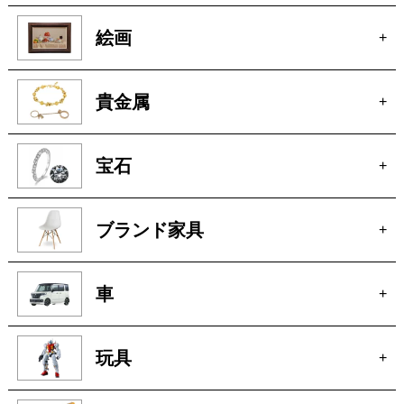
車
+
玩具
+
楽器
+
洋服
+
ピアノ
+
無線機
+