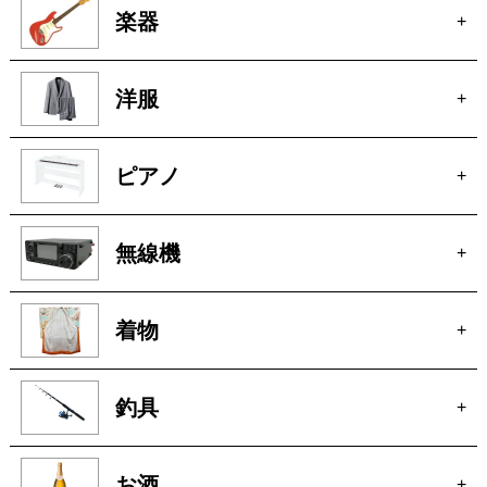
着物
+
釣具
+
お酒
+
オーディオ
+
アクセサリー
+
自転車
+