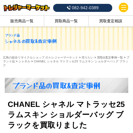
082-942-0389
販売商品一覧
買取商品一覧
買取査定相談
ブランド品
シャネル
の買取&査定事例
広島の総合リサイクルショップ のトレジャーマーケット
>
売りたい
>
買取&査定事例一覧
>
ブ
ランド品
>
シャネル
>
CHANEL シャネル マトラッセ25 ラムスキン ショルダーバッグ ブラッ
ク
ブランド品の買取&査定事例
CHANEL シャネル マトラッセ25
ラムスキン ショルダーバッグ ブ
ラックを買取りました