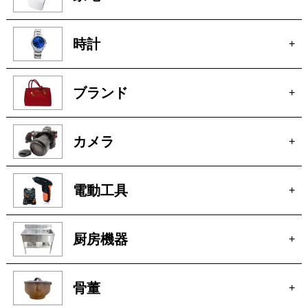
電動工具
+
厨房機器
+
骨董
+
絵画
+
貴金属
+
宝石
+
ブランド家具
+