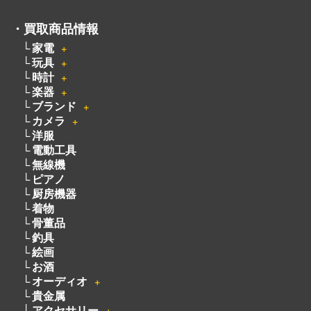
・
買取商品情報
家電
＋
玩具
＋
時計
＋
楽器
＋
ブランド
＋
カメラ
＋
洋服
電動工具
無線機
ピアノ
厨房機器
着物
骨董品
釣具
絵画
お酒
オーディオ
＋
貴金属
アクセサリー