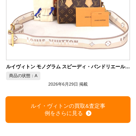
ルイヴィトン ショルダーバッグ モノグラム フォルナセッティ M80920
グラム スピーディ・バンドリエール 20 M46222
商品の状態：A
2026年6月28日 掲載
ルイ・ヴィトンの買取&査定事
例をさらに見る