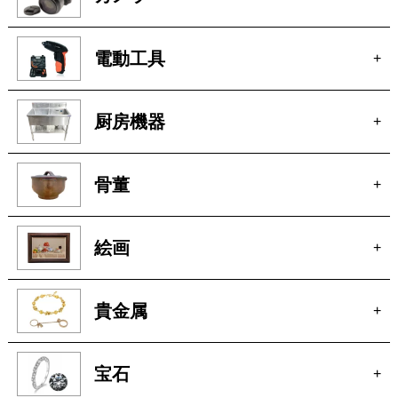
電動工具
+
厨房機器
+
骨董
+
絵画
+
貴金属
+
宝石
+