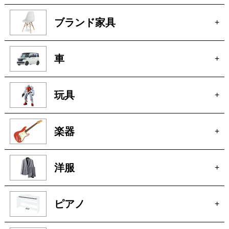
ブランド家具
+
車
+
玩具
+
楽器
+
洋服
+
ピアノ
+