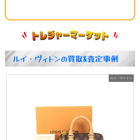
ルイ・ヴィトンの買取&査定事例
ン
ルイ・ヴィトン