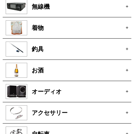
無線機
+
着物
+
釣具
+
お酒
+
オーディオ
+
アクセサリー
+
自転車
+