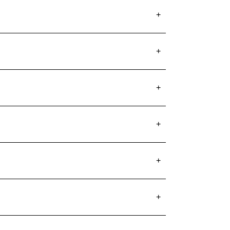
+
+
+
+
+
+