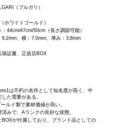
LGARI（ブルガリ）
G（ホワイトゴールド）
44cm/47cm/50cm（長さ調節可能）
.2mm、横：7.0mm、厚み：3.8mm
店保証書、正規店BOX
zero1は不朽の名作として知名度が高く、中
定した需要がある。
ゴールド製で素材価値が高い。
理済みで、Aランクの良好な状態。
とBOXが付属しており、ブランド品としての
。