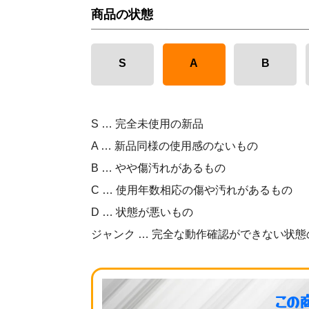
商品の状態
S
A
B
S … 完全未使用の新品
A … 新品同様の使用感のないもの
B … やや傷汚れがあるもの
C … 使用年数相応の傷や汚れがあるもの
D … 状態が悪いもの
ジャンク … 完全な動作確認ができない状態
この