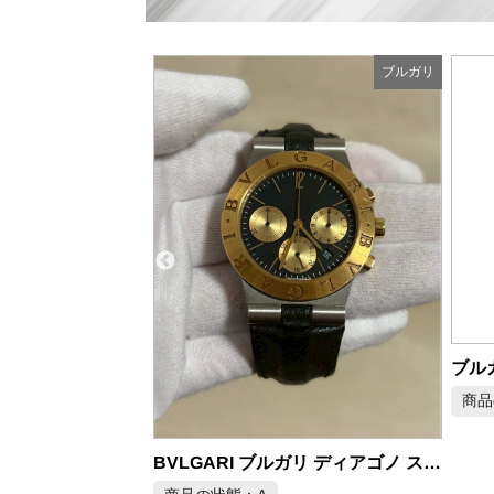
ブルガリ
ブルガリ
ブルガリ アショーマ AA44SG 自動巻き メンズ腕時計
商品の状態：A
商品
2026年6月29日 掲載
BVLGARI ブルガリ ディアゴノ スポーツ クロノグラフ CH35SG