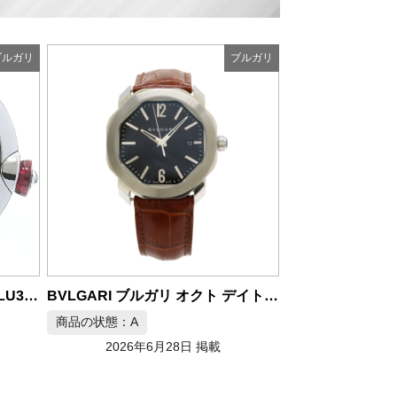
ブルガリ
ブルガリ
BVLGARI ブルガリ B-zero1 ビーゼロワン ネックレス 750WG ダイヤ
BVLGARI ブルガリ オクト デイト SS 革ベルト メンズ腕時計
商品の状態：A
商品の状態：A
2026年6月27日 掲載
2026年