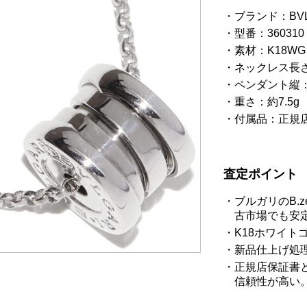
ブランド：BV
型番：360310
素材：K18W
ネックレス長さ：
ペンダント縦：9
重さ：約7.5g
付属品：正規
査定ポイント
ブルガリのB.
古市場でも安
K18ホワイト
新品仕上げ処
正規店保証書
信頼性が高い