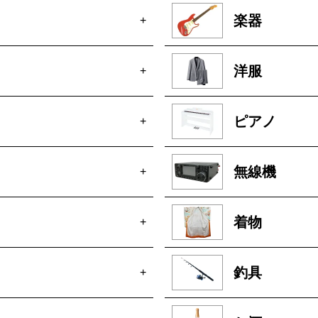
楽器
+
洋服
+
ピアノ
+
無線機
+
着物
+
釣具
+