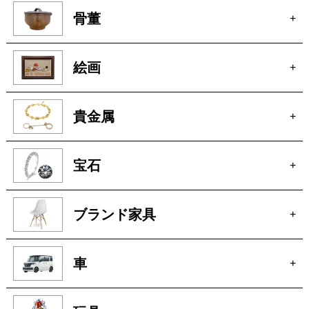
骨董
+
絵画
+
貴金属
+
宝石
+
ブランド家具
+
車
+