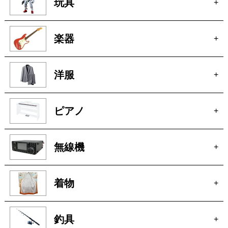
玩具
+
楽器
+
洋服
+
ピアノ
+
無線機
+
着物
+
釣具
+