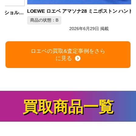
LOEWE ロエベ アマソナ28 ミニボストン ハンドバッグ
ッグ A623PPBX01 ショルダーバッグ
商品の状態：B
2026年6月29日 掲載
ロエベの買取&査定事例をさら
に見る
買取商品一覧