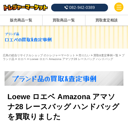
082-942-0389
販売商品一覧
買取商品一覧
買取査定相談
ブランド品
ロエベ
の買取&査定事例
広島の総合リサイクルショップ のトレジャーマーケット
>
売りたい
>
買取&査定事例一覧
>
ブ
ランド品
>
ロエベ
>
Loewe ロエベ Amazona アマソナ28 レースバッグ ハンドバッグ
ブランド品の買取&査定事例
Loewe ロエベ Amazona アマソ
ナ28 レースバッグ ハンドバッグ
を買取りました