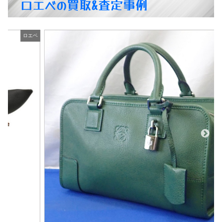
ロエベの買取&査定事例
ベ
ロエベ