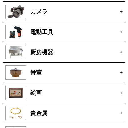
カメラ
+
電動工具
+
厨房機器
+
骨董
+
絵画
+
貴金属
+