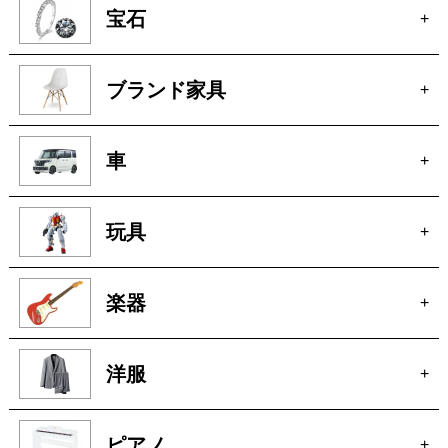
宝石
+
ブランド家具
+
車
+
玩具
+
楽器
+
洋服
+
ピアノ
+