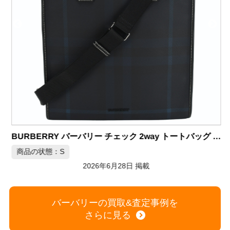
バッグ 2WAY ML TRENCH TOTE ノバチェック
BURBERRY バーバリー チェック 2way トートバッグ 8059457
商品の状態：S
2026年6月28日 掲載
バーバリーの買取&査定事例を
さらに見る