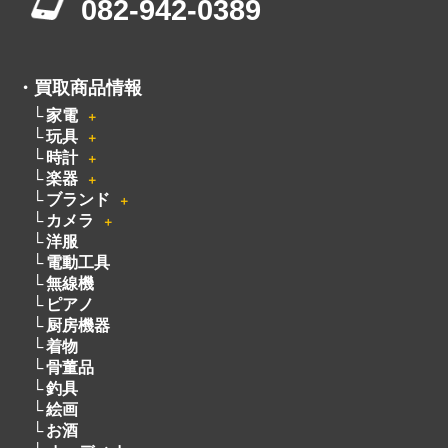
082-942-0389
・
買取商品情報
家電
＋
玩具
＋
時計
＋
楽器
＋
ブランド
＋
カメラ
＋
洋服
電動工具
無線機
ピアノ
厨房機器
着物
骨董品
釣具
絵画
お酒