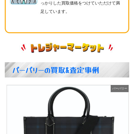
っかりした買取価格をつけていただけて満
足しています。
バーバリーの買取&査定事例
ー
バーバリー