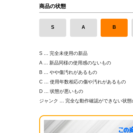
商品の状態
S
A
B
S … 完全未使用の新品
A … 新品同様の使用感のないもの
B … やや傷汚れがあるもの
C … 使用年数相応の傷や汚れがあるもの
D … 状態が悪いもの
ジャンク … 完全な動作確認ができない状態
この