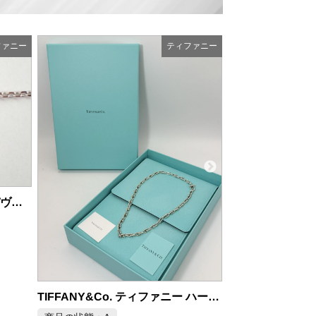
ファニー
ティファニー
ティファニー ゴールド ラウンド クォーツ レディース腕時計 18K
商品の状態：B
2026年6月28日 掲載
商品の状態：S
2026年
TIFFANY&Co. ティファニー ハードウェア マイクロリンク ネックレス SV925