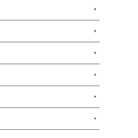
+
+
+
+
+
+