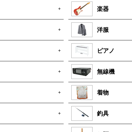
楽器
+
洋服
+
ピアノ
+
無線機
+
着物
+
釣具
+