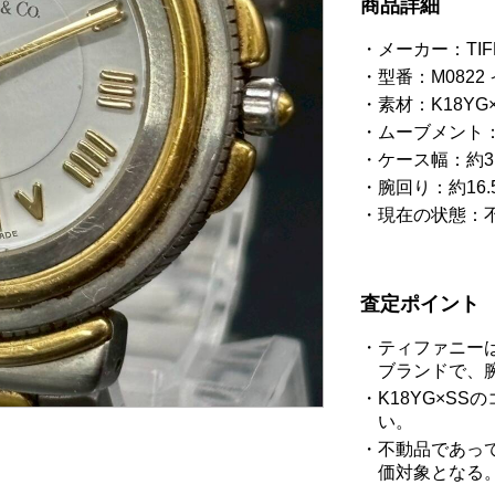
商品詳細
メーカー：TIF
型番：M0822
素材：K18YG
ムーブメント
ケース幅：約3
腕回り：約16.
現在の状態：
査定ポイント
ティファニー
ブランドで、
K18YG×S
い。
不動品であっ
価対象となる