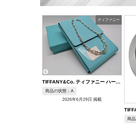
ティファニー
ティファニー
TIFFANY&Co. ティファニー ハードウェア グラジュエイテッドリンク ネックレス AG925
商品
月29日 掲載
TIFFANY&Co. ティファニーT ダイヤ 68477409 レディース
商品の状態：A
2026年6月28日 掲載