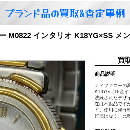
ブランド品の買取&査定事例
ァニー M0822 インタリオ K18YG×S
買
商品説明
ティファニーの高
K18YG（18
洗練されたデザ
在は不動品です
す。使用に伴う
打痕はなく、比