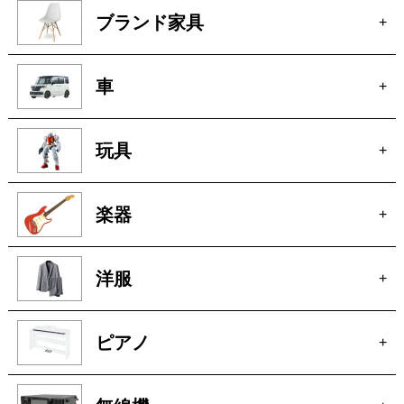
宝石
+
ブランド家具
+
車
+
玩具
+
楽器
+
洋服
+