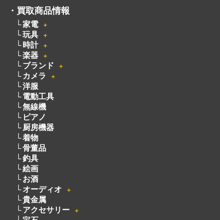
電話でのお問い合わせはこちらから
082-942-0389
・
買取商品情報
家電
＋
玩具
＋
時計
＋
楽器
＋
ブランド
＋
カメラ
＋
洋服
電動工具
無線機
ピアノ
厨房機器
着物
骨董品
釣具
絵画