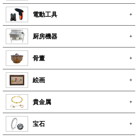
ブランド
+
カメラ
+
電動工具
+
厨房機器
+
骨董
+
絵画
+
貴金属
+