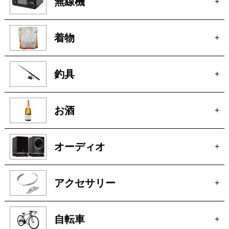
ピアノ
+
無線機
+
着物
+
釣具
+
お酒
+
オーディオ
+