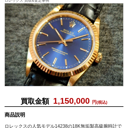
ロレックス 買取&査定事例
1,150,000
買取金額
円
(税込)
商品説明
ロレックスの人気モデル14238の18K無垢製高級腕時計で