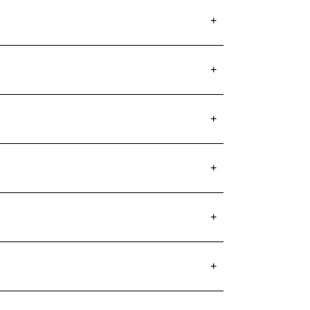
+
+
+
+
+
+