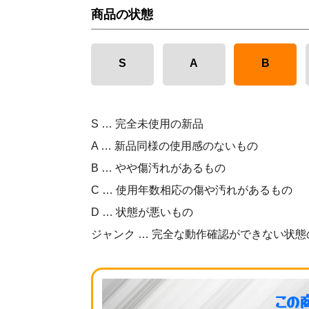
商品の状態
S
A
B
S … 完全未使用の新品
A … 新品同様の使用感のないもの
B … やや傷汚れがあるもの
C … 使用年数相応の傷や汚れがあるもの
D … 状態が悪いもの
ジャンク … 完全な動作確認ができない状態
この