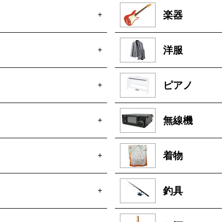
楽器
+
洋服
+
ピアノ
+
無線機
+
着物
+
釣具
+