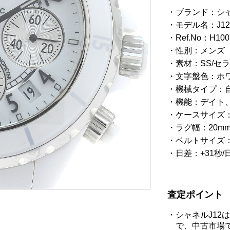
ブランド：シャ
モデル名：J1
Ref.No：H100
性別：メンズ
素材：SS/セ
文字盤色：ホワ
機械タイプ：
機能：デイト
ケースサイズ：
ラグ幅：20m
ベルトサイズ：約
日差：+31秒
査定ポイント
シャネルJ1
で、中古市場