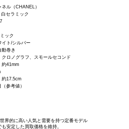
ネル（CHANEL）
2 白セラミック
7
ラミック
イト/シルバー
自動巻き
、クロノグラフ、スモールセコンド
約41mm
m
17.5cm
/日（参考値）
2は世界的に高い人気と需要を持つ定番モデル
でも安定した買取価格を維持。