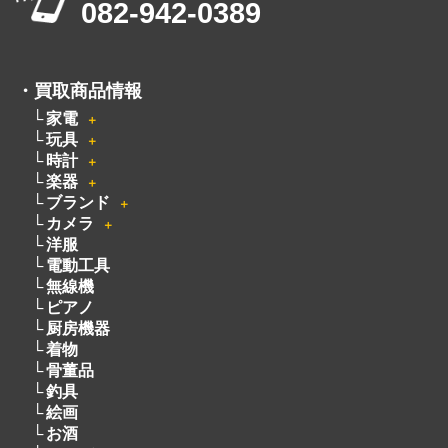
082-942-0389
・
買取商品情報
家電
＋
玩具
＋
時計
＋
楽器
＋
ブランド
＋
カメラ
＋
洋服
電動工具
無線機
ピアノ
厨房機器
着物
骨董品
釣具
絵画
お酒