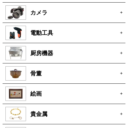
カメラ
+
電動工具
+
厨房機器
+
骨董
+
絵画
+
貴金属
+