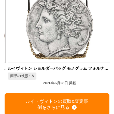
ルイヴィトン ショルダーバッグ モノグラム フォルナセッティ M80920
グラム スピーディ・バンドリエール 20 M46222
商品の状態：A
2026年6月28日 掲載
ルイ・ヴィトンの買取&査定事
例をさらに見る