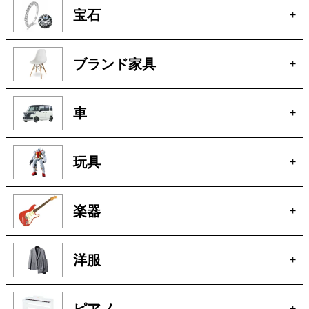
宝石
+
ブランド家具
+
車
+
玩具
+
楽器
+
洋服
+
ピアノ
+