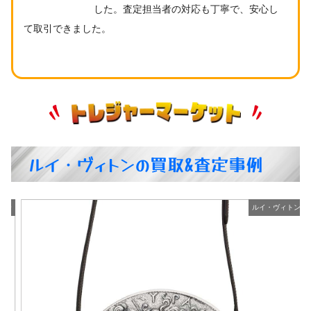
した。査定担当者の対応も丁寧で、安心し
て取引できました。
ルイ・ヴィトンの買取&査定事例
ン
ルイ・ヴィトン