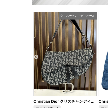
リスチャン・ディオール
クリスチャン・ディオール
Christian Dior クリスチャンディオール トロッター サドルバッグ 黒
Christian Dior オブリーク ダウンジャケット 44 ブルー