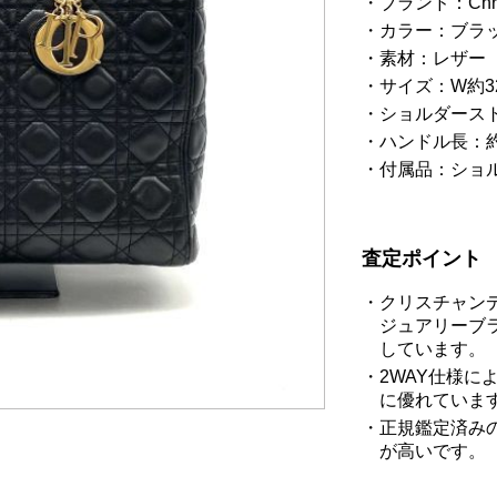
ブランド：Chr
カラー：ブラ
素材：レザー
サイズ：W約32
ショルダースト
ハンドル長：約
付属品：ショ
査定ポイント
クリスチャン
ジュアリーブ
しています。
2WAY仕様
に優れていま
正規鑑定済み
が高いです。