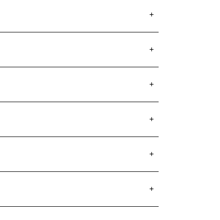
+
+
+
+
+
+