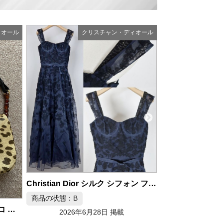
ィオール
クリスチャン・ディオール
ク
Christian Dior RIMOWA ショルダーバッグ アルミニウム ブラック
商品の状態：A
商品の状態：A
Christian Dior シルク シフォン フラワー刺繍 ドレス サイズ34
2026年6月28日 掲載
2026年