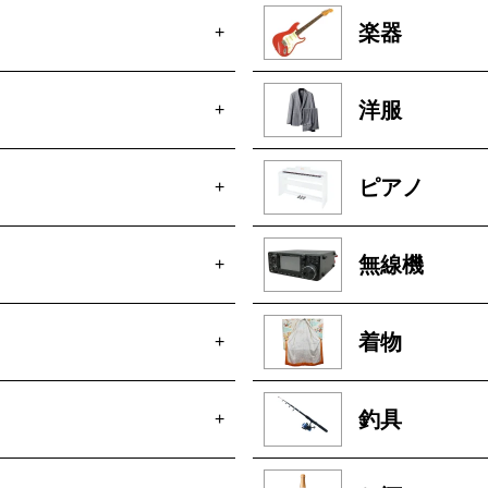
楽器
+
洋服
+
ピアノ
+
無線機
+
着物
+
釣具
+