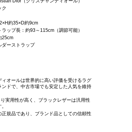
istian Dior（クリスチャンディオール）
ック
×H約35×D約9cm
ラップ長：約93～115cm（調節可能）
25cm
ルダーストラップ
ディオールは世界的に高い評価を受けるラグ
ランドで、中古市場でも安定した人気を維持
により実用性が高く、ブラックレザーは汎用性
す。
の正規品であり、ブランド品としての信頼性