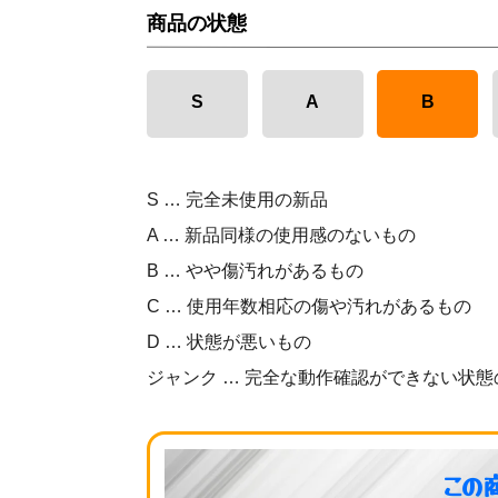
商品の状態
S
A
B
S … 完全未使用の新品
A … 新品同様の使用感のないもの
B … やや傷汚れがあるもの
C … 使用年数相応の傷や汚れがあるもの
D … 状態が悪いもの
ジャンク … 完全な動作確認ができない状態
この