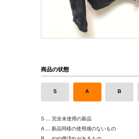
商品の状態
S
A
B
S … 完全未使用の新品
A … 新品同様の使用感のないもの
B … やや傷汚れがあるもの