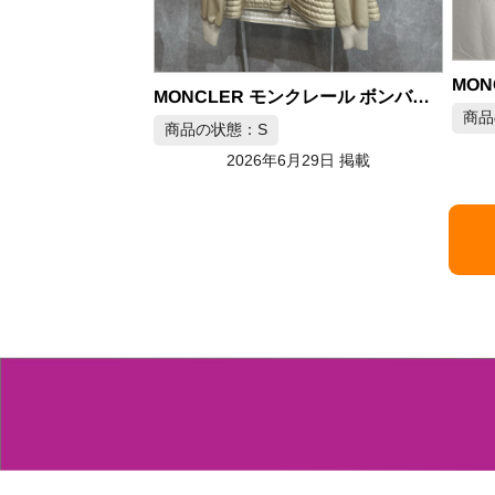
MONCLER モンクレール ナイロンジャケット ホワイト サイズ2
MONCLER モンクレール ボンバージャケット BALDA ベージュ
商品の状態：A
商品
2026年6月28日 掲載
月29日 掲載