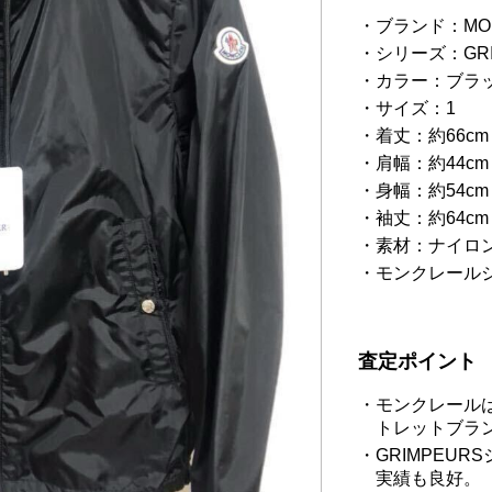
ブランド：MO
シリーズ：GRI
カラー：ブラッ
サイズ：1
着丈：約66cm
肩幅：約44cm
身幅：約54cm
袖丈：約64cm
素材：ナイロ
モンクレール
査定ポイント
モンクレール
トレットブラ
GRIMPEU
実績も良好。