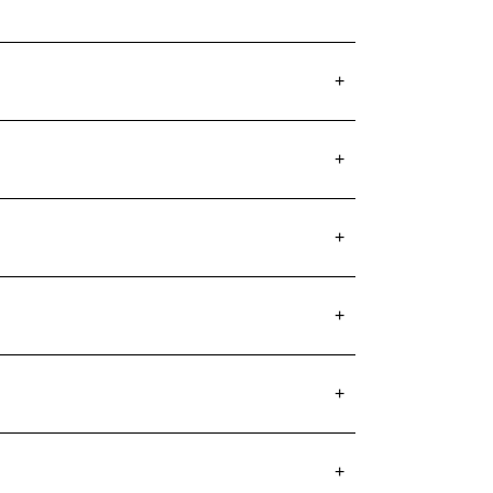
+
+
+
+
+
+