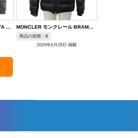
モンクレール MONCLER トートバッグ ナイロン ブラック メンズ
MONCLER モンクレール BRAMANT ダウンジャケット サイズ2
商品の状態：S
商品の状態：A
2026年6月28日 掲載
2026年