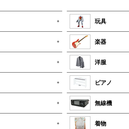
玩具
+
楽器
+
洋服
+
ピアノ
+
無線機
+
着物
+