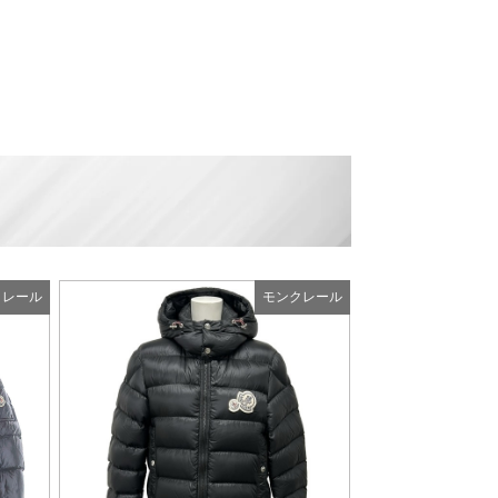
例
クレール
モンクレール