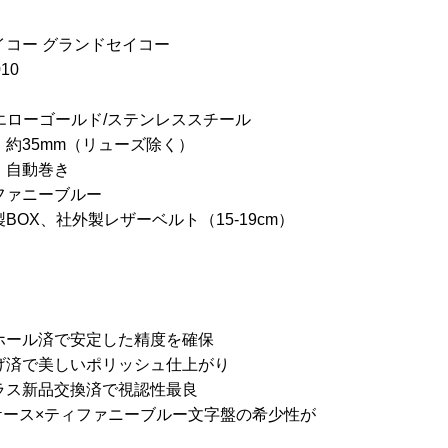
イコー グランドセイコー
10
イエローゴールド/ステンレススチール
約35mm（リューズ除く）
：自動巻き
ファニーブルー
BOX、社外製レザーベルト（15-19cm）
ホール済で安定した精度を確保
げ済で美しいポリッシュ仕上がり
ラス新品交換済で視認性最良
ケース×ティファニーブルー文字盤の希少性が