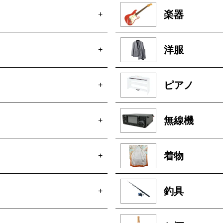
楽器
+
洋服
+
ピアノ
+
無線機
+
着物
+
釣具
+