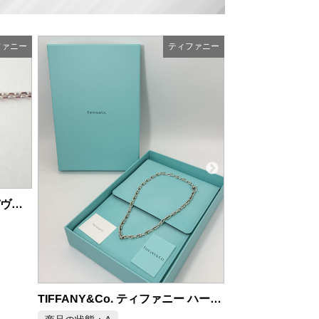
ファニー
ティファニー
ティファニー ゴールド ラウンド クォーツ レディース腕時計 18K
商品の状態：B
2026年6月28日 掲載
商品の状態：S
2026年
TIFFANY&Co. ティファニー ハードウェア マイクロリンク ネックレス SV925