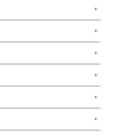
+
+
+
+
+
+