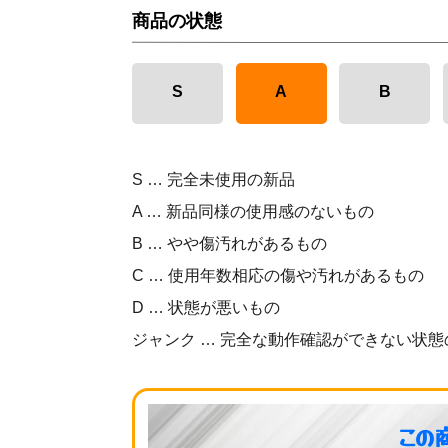
商品の状態
S
A
B
S … 完全未使用の新品
A … 新品同様の使用感のないもの
B … やや傷汚れがあるもの
C … 使用年数相応の傷や汚れがあるもの
D … 状態が悪いもの
ジャンク … 完全な動作確認ができない状態
この