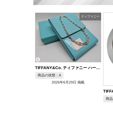
ティファニー
ティファニー
TIFFANY&Co. ティファニー ハードウェア グラジュエイテッドリンク ネックレス AG925
商品
月29日 掲載
TIFFANY&Co. ティファニーT ダイヤ 68477409 レディース
商品の状態：A
2026年6月28日 掲載