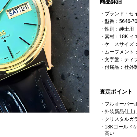
商品詳細
ブランド：セ
型番：5646-70
性別：紳士用
素材：18K 
ケースサイズ：
ムーブメント
文字盤：ティ
付属品：社外製
査定ポイント
フルオーバー
外装新品仕上
クリスタルガ
18Kゴールド
高い