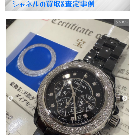
シャネルの買取&査定事例
ル
シャネル
CHANEL シャネル ダブルブレスト ツイード スーツ 40 1995年
商品の状態：A
2026年6月29日 掲載