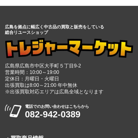
出張買取は8:00～21:00 年中無休
※出張買取対応エリアは広島全域となります
電話でのお問い合わせはこちらから
082-942-0389
・
買取商品情報
家電
＋
玩具
＋
時計
＋
楽器
＋
ブランド
＋
カメラ
＋
洋服
電動工具
無線機
ピアノ
厨房機器