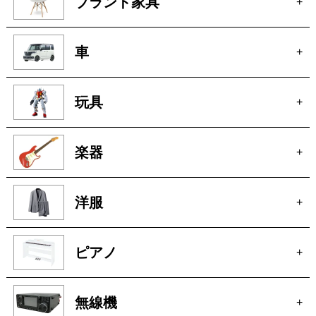
洋服
+
ピアノ
+
無線機
+
着物
+
釣具
+
お酒
+