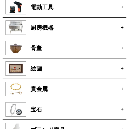
貴金属
+
宝石
+
ブランド家具
+
車
+
玩具
+
楽器
+