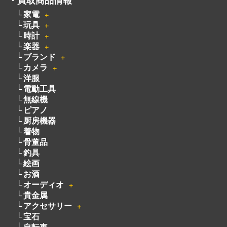
着物
骨董品
釣具
絵画
お酒
オーディオ
＋
貴金属
アクセサリー
＋
宝石
自転車
パチンコ・パチスロ
遺品買取
宅配買取
不用品買取
・
買取方法
・
会社概要
・
サービスメニュー
・
ライン
・
よくある質問
・
お客様の声