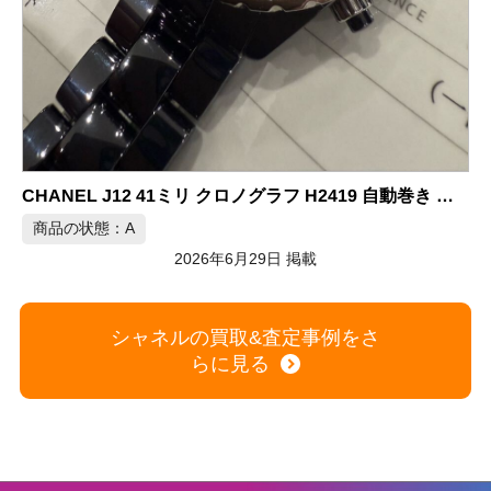
シャネルの買取&査定事例をさ
らに見る
C
買取商品一覧
家電
+