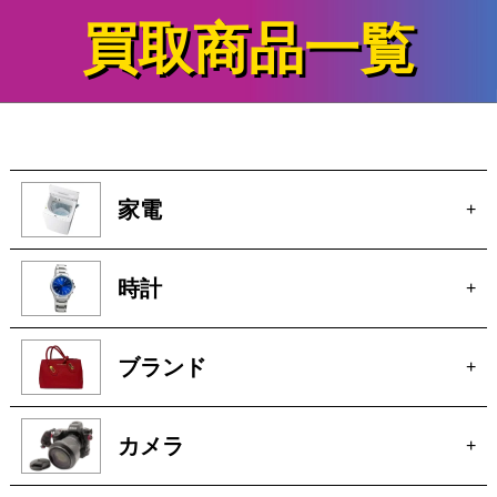
時計
+
ブランド
+
カメラ
+
電動工具
+
厨房機器
+
骨董
+
絵画
+